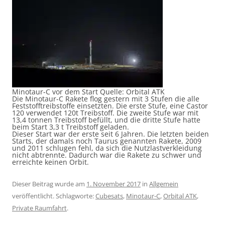
Minotaur-C vor dem Start Quelle: Orbital ATK
Die Minotaur-C Rakete flog gestern mit 3 Stufen die alle
Feststofftreibstoffe einsetzten. Die erste Stufe, eine Castor
120 verwendet 120t Treibstoff. Die zweite Stufe war mit
13,4 tonnen Treibstoff befüllt, und die dritte Stufe hatte
beim Start 3,3 t Treibstoff geladen.
Dieser Start war der erste seit 6 Jahren. Die letzten beiden
Starts, der damals noch Taurus genannten Rakete, 2009
und 2011 schlugen fehl, da sich die Nutzlastverkleidung
nicht abtrennte. Dadurch war die Rakete zu schwer und
erreichte keinen Orbit.
Dieser Beitrag wurde am
1. November 2017
in
Allgemein
veröffentlicht. Schlagworte:
Cubesats
,
Minotaur-C
,
Orbital ATK
,
Private Raumfahrt
.