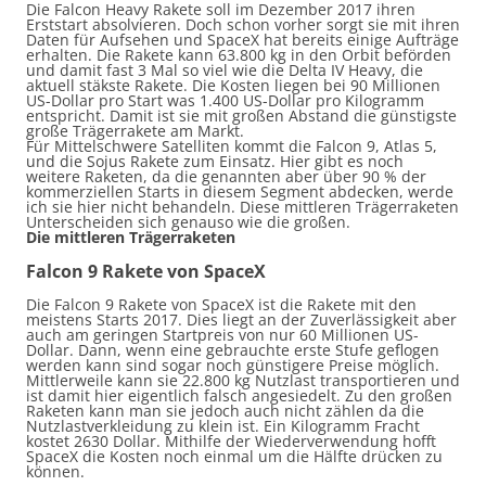
Die
Falcon
Heavy
Rakete soll im Dezember 2017 ihren
Erststart absolvieren. Doch schon vorher sorgt sie mit ihren
Daten für Aufsehen und
SpaceX
hat bereits einige Aufträge
erhalten. Die Rakete kann 63.800 kg in den Orbit
beförden
und damit fast 3 Mal so viel wie
die Delta
IV
Heavy
, die
aktuell
stäkste
Rakete. Die Kosten liegen bei 90 Millionen
US-Dollar pro Start was 1.400 US-Dollar pro Kilogramm
entspricht. Damit ist sie mit großen Abstand die günstigste
große Trägerrakete am Markt.
Für Mittelschwere Satelliten kommt die
Falcon
9, Atlas 5,
und die
Sojus
Rakete zum Einsatz. Hier gibt es noch
weitere Raketen, da die genannten aber über 90 % der
kommerziellen Starts in diesem Segment abdecken, werde
ich sie hier nicht behandeln. Diese mittleren Trägerraketen
Unterscheiden sich genauso wie die großen.
Die
mittleren
Trägerraketen
Falcon
9 Rakete von
SpaceX
Die
Falcon
9 Rakete von
SpaceX
ist die Rakete mit den
meistens Starts 2017. Dies liegt an der Zuverlässigkeit aber
auch am geringen Startpreis von nur 60 Millionen US-
Dollar. Dann, wenn eine gebrauchte erste Stufe geflogen
werden kann sind sogar noch günstigere Preise möglich.
Mittlerweile kann sie 22.800 kg Nutzlast transportieren und
ist damit hier eigentlich falsch angesiedelt. Zu den großen
Raketen kann man sie jedoch auch nicht zählen da die
Nutzlastverkleidung zu klein ist. Ein Kilogramm Fracht
kostet 2630 Dollar. Mithilfe der Wiederverwendung hofft
SpaceX
die Kosten noch einmal um die Hälfte drücken zu
können.