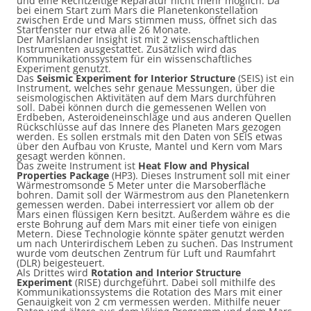
und eine Rechtzeitige Reparatur nicht mehr möglich. Da
bei einem Start zum Mars die Planetenkonstellation
zwischen Erde und Mars stimmen muss, öffnet sich das
Startfenster nur etwa alle 26 Monate.
Der Marlslander Insight ist mit 2 wissenschaftlichen
Instrumenten ausgestattet. Zusätzlich wird das
Kommunikationssystem für ein wissenschaftliches
Experiment genutzt.
Das
Seismic Experiment for Interior Structure
(SEIS) ist ein
Instrument, welches sehr genaue Messungen, über die
seismologischen Aktivitäten auf dem Mars durchführen
soll. Dabei können durch die gemessenen Wellen von
Erdbeben, Asteroideneinschläge und aus anderen Quellen
Rückschlüsse auf das Innere des Planeten Mars gezogen
werden. Es sollen erstmals mit den Daten von SEIS etwas
über den Aufbau von Kruste, Mantel und Kern vom Mars
gesagt werden können.
Das zweite Instrument ist
Heat Flow and Physical
Properties Package
(HP3). Dieses Instrument soll mit einer
Wärmestromsonde 5 Meter unter die Marsoberfläche
bohren. Damit soll der Wärmestrom aus den Planetenkern
gemessen werden. Dabei interressiert vor allem ob der
Mars einen flüssigen Kern besitzt. Außerdem währe es die
erste Bohrung auf dem Mars mit einer tiefe von einigen
Metern. Diese Technologie könnte später genutzt werden
um nach Unterirdischem Leben zu suchen. Das Instrument
wurde vom deutschen Zentrum für Luft und Raumfahrt
(DLR) beigesteuert.
Als Drittes wird
Rotation and Interior Structure
Experiment
(RISE) durchgeführt. Dabei soll mithilfe des
Kommunikationssystems die Rotation des Mars mit einer
Genauigkeit von 2 cm vermessen werden. Mithilfe neuer