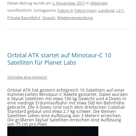
Dieser Beitrag wurde am
2. November 2017
in
Allgemein
veröffentlicht. Schlagworte:
Falcon 9
,
Falcon Havy
,
Landung
,
LZ-1
,
Private Raumfahrt
,
SpaceX
,
Wiederverwendung
.
Orbital ATK startet auf Minotaur-C 10
Satelliten für Planet Labs
Schreibe eine Antwort
Orbital ATK hat gestern erfolgreich 10 Satelliten auf einer
Kommerziellen Minotaur-C Rakete gestartet. Dabei wurden
6 Skysat Satelliten mit etwa 100 kg Gewicht und 4 Doves in
eine niedrige Erdumlaufbahn mit etwa 500 km Bahnhöhe
gebracht. Die 4 Doves sind nach dem dreifachen CubeSat
Standard gebaut und etwa 2,7 kg schwer. Die kleinen
Satelliten sollen eine Auflösung von 3 Metern erreichen.
Die größeren SkySat Satelliten erreichen eine Auflösung
von 75 cm pro Pixel.