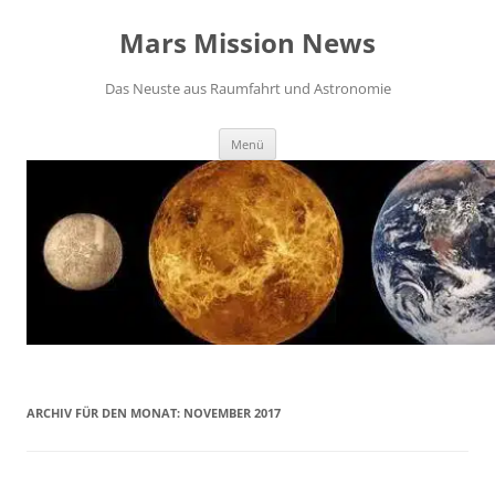
Zum
Inhalt
Mars Mission News
springen
Das Neuste aus Raumfahrt und Astronomie
Menü
ARCHIV FÜR DEN MONAT:
NOVEMBER 2017