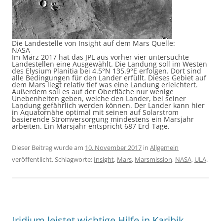
Die Landestelle von Insight auf dem Mars Quelle:
NASA
Im März 2017 hat das JPL aus vorher vier untersuchte
Landestellen eine Ausgewählt. Die Landung soll im Westen
des Elysium Planitia bei
4.5°N 135.9°E erfolgen. Dort sind
alle Bedingungen für den Lander erfüllt. Dieses Gebiet auf
dem Mars liegt relativ tief was eine Landung erleichtert.
Außerdem soll es auf der Oberfläche nur wenige
Unebenheiten geben, welche den Lander, bei seiner
Landung gefährlich werden können. Der Lander kann hier
in Äquatornähe optimal mit seinen auf Solarstrom
basierende Stromversorgung mindestens ein Marsjahr
arbeiten. Ein Marsjahr entspricht 687 Erd-Tage.
Dieser Beitrag wurde am
10. November 2017
in
Allgemein
veröffentlicht. Schlagworte:
Insight
,
Mars
,
Marsmission
,
NASA
,
ULA
.
Iridium leistet wichtige Hilfe in Karibik