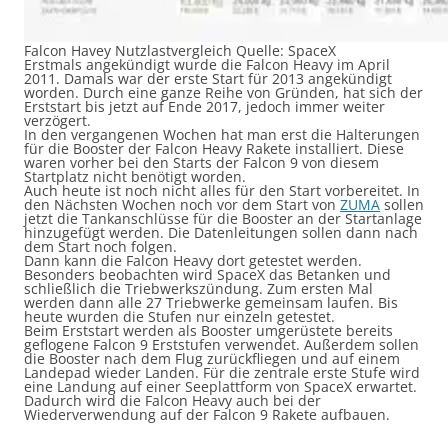
Falcon Havey Nutzlastvergleich Quelle: SpaceX
Erstmals angekündigt wurde die Falcon Heavy im April
2011. Damals war der erste Start für 2013 angekündigt
worden. Durch eine ganze Reihe von Gründen, hat sich der
Erststart bis jetzt auf Ende 2017, jedoch immer weiter
verzögert.
In den vergangenen Wochen hat man erst die Halterungen
für die Booster der Falcon Heavy Rakete installiert. Diese
waren vorher bei den Starts der Falcon 9 von diesem
Startplatz nicht benötigt worden.
Auch heute ist noch nicht alles für den Start vorbereitet. In
den Nächsten Wochen noch vor dem Start von
ZUMA
sollen
jetzt die Tankanschlüsse für die Booster an der Startanlage
hinzugefügt werden. Die Datenleitungen sollen dann nach
dem Start noch folgen.
Dann kann die Falcon Heavy dort getestet werden.
Besonders beobachten wird SpaceX das Betanken und
schließlich die Triebwerkszündung. Zum ersten Mal
werden dann alle 27 Triebwerke gemeinsam laufen. Bis
heute wurden die Stufen nur einzeln getestet.
Beim Erststart werden als Booster umgerüstete bereits
geflogene Falcon 9 Erststufen verwendet. Außerdem sollen
die Booster nach dem Flug zurückfliegen und auf einem
Landepad wieder Landen. Für die zentrale erste Stufe wird
eine Landung auf einer Seeplattform von SpaceX erwartet.
Dadurch wird die Falcon Heavy auch bei der
Wiederverwendung auf der Falcon 9 Rakete aufbauen.