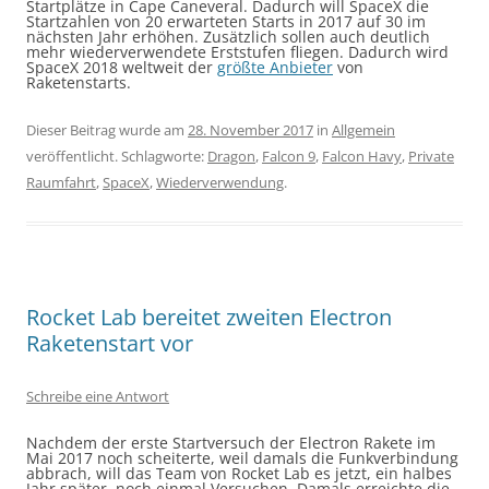
Startplätze in Cape Caneveral. Dadurch will SpaceX die
Startzahlen von 20 erwarteten Starts in 2017 auf 30 im
nächsten Jahr erhöhen. Zusätzlich sollen auch deutlich
mehr wiederverwendete Erststufen fliegen. Dadurch wird
SpaceX 2018 weltweit der
größte Anbieter
von
Raketenstarts.
Dieser Beitrag wurde am
28. November 2017
in
Allgemein
veröffentlicht. Schlagworte:
Dragon
,
Falcon 9
,
Falcon Havy
,
Private
Raumfahrt
,
SpaceX
,
Wiederverwendung
.
Rocket Lab bereitet zweiten Electron
Raketenstart vor
Schreibe eine Antwort
Nachdem der erste Startversuch der Electron Rakete im
Mai 2017
noch scheiterte, weil damals die Funkverbindung
abbrach, will das Team von Rocket Lab es jetzt, ein halbes
Jahr später, noch einmal Versuchen. Damals erreichte die