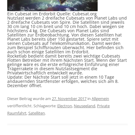
Ein Cubesat im Erdorbit Quelle: Cubesat.org
Nutzlast werden 2 dreifache Cubesats von Planet Labs und
2 dreifache Cubesats von Spire. Die Satelliten sind jeweils
30 cm lang 10 cm breit und 10 cm hoch. Dabei wiegen sie
höchstens 4 kg. Die Cubesats von Planet Labs sind
Satelliten zur Erdbeobachtung. Von diesen Satelliten hat
Planet Labs bereits über 150 gestartet. Spiere setzt mit
seinen Cubesats auf Telekommunikation. Damit werden
zum Beispiel Schiffsrouten überwacht. Hier befinden sich
auch schon einige Satelliten im Erdorbit.
Rocketlab bedient damit bereits zwei wichtige Cubesats
Flotten Betreiber mit ihrem Nächsten Start. Wenn der Start
gelinge wäre es die erste erfolgreiche Einführung einer
Trägerrakete in diesem Nutzlastsegment die
Privatwirtschaftlich entwickelt wurde.
Update: Der Nächste Start soll jetzt in einem 10 Tage
andauernden Startfenster erfolgen, welches sich am 8.
Dezember öffnet.
Dieser Beitrag wurde am
27. November 2017
in
Allgemein
veröffentlicht. Schlagworte:
Electron
,
Neuseeland
,
Private
Raumfahrt
,
Satelliten
.