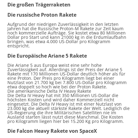
Die großen Trägerraketen
Die russische Proton
Rakete
Aufgrund der niedrigen Zuverlässigkeit in den letzten
Jahren hat die Russische Proton-M Rakete zur Zeit kaum
noch kommerzielle Aufträge. Sie kostet etwa 80 Millionen
Dollar pro Start und kann 21000 kg in die Erdumlaufbahn
bringen, was etwa 4.000 US-Dollar pro Kilogramm
entspricht.
Die Europäische Ariane 5 Rakete
Die Ariane 5 aus Europa weist eine sehr hohe
Zuverlässigkeit auf. Allerdings ist der Preis der Ariane 5
Rakete mit 170 Millionen US-Dollar deutlich höher als für
eine Proton
. Der Preis pro Kilogramm liegt bei einer
Nutzlast von 21.700 kg bei 7.800 US-Dollar pro Kilogramm
etwa doppelt so hoch wie bei
der Proton
Rakete.
Die amerikanische Delta
IV
Heavy
Rakete
Die Delta
IV
Heavy
hat mit 350 Millionen US-Dollar die
höchsten Kosten und wird daher
Kommerziell
nicht
eingesetzt.
Die Delta
IV
Heavy
ist mit einer Nutzlast von
23.000 kg die aktuell stärkste Rakete der Welt. Lediglich die
US-Regierung die ihre
Militärischen
Satelliten nie im
Ausland starten lässt nutzt diese Manchmal. Die Kosten
pro Kilogramm liegen hier bei 15.200
Kg
pro Kilogramm.
Die
Falcon
Heavy
Rakete von
SpaceX