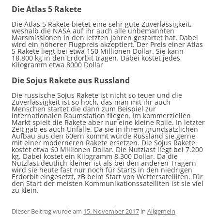
Die Atlas
5 Rakete
Die Atlas
5 Rakete bietet eine sehr gute Zuverlässigkeit,
weshalb die NASA auf ihr auch alle unbemannten
Marsmissionen in den letzten Jahren gestartet hat. Dabei
wird ein höherer Flugpreis akzeptiert. Der Preis einer
Atlas
5 Rakete liegt bei etwa 150 Millionen Dollar. Sie kann
18.800 kg in den Erdorbit tragen. Dabei kostet jedes
Kilogramm etwa 8000 Dollar
Die
Sojus
Rakete aus Russland
Die russische
Sojus
Rakete ist nicht so teuer und die
Zuverlässigkeit ist so hoch, das man mit ihr auch
Menschen startet die dann zum Beispiel zur
internationalen Raumstation fliegen. Im kommerziellen
Markt spielt die Rakete aber nur eine kleine Rolle. In letzter
Zeit gab es auch Unfälle. Da sie in ihrem grundsätzlichen
Aufbau aus den 60
ern
kommt würde Russland sie gerne
mit einer moderneren Rakete ersetzen. Die
Sojus
Rakete
kostet etwa 60 Millionen Dollar. Die Nutzlast liegt bei 7.200
kg. Dabei kostet ein Kilogramm 8.300 Dollar. Da die
Nutzlast deutlich kleiner ist als bei den anderen Trägern
wird sie heute fast nur noch für Starts in den niedrigen
Erdorbit eingesetzt,
zB
beim Start von Wettersatelliten. Für
den Start der meisten Kommunikationssatelliten ist sie viel
zu klein.
Dieser Beitrag wurde am
15. November 2017
in
Allgemein