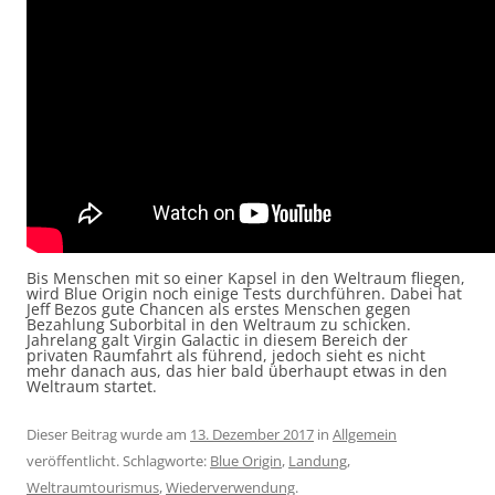
Bis Menschen mit so einer Kapsel in den Weltraum fliegen,
wird Blue Origin noch einige Tests durchführen. Dabei hat
Jeff Bezos gute Chancen als erstes Menschen gegen
Bezahlung Suborbital in den Weltraum zu schicken.
Jahrelang galt Virgin Galactic in diesem Bereich der
privaten Raumfahrt als führend, jedoch sieht es nicht
mehr danach aus, das hier bald überhaupt etwas in den
Weltraum startet.
Dieser Beitrag wurde am
13. Dezember 2017
in
Allgemein
veröffentlicht. Schlagworte:
Blue Origin
,
Landung
,
Weltraumtourismus
,
Wiederverwendung
.