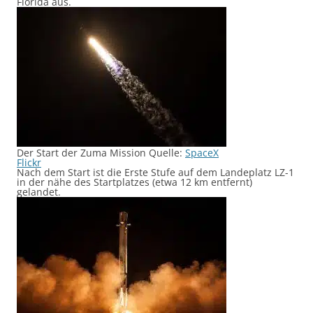
Florida aus.
Der Start der Zuma Mission Quelle:
SpaceX
Flickr
Nach dem Start ist die Erste Stufe auf dem Landeplatz LZ-1
in der nähe des Startplatzes (etwa 12 km entfernt)
gelandet.