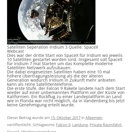
Satelliten Seperation Iridium 3 Quelle: SpaceX
Webcast
Dies war der dritte Start von SpaceX für Iridium wo jeweils
10 Satelliten gestartet worden sind. Insgesamt soll SpaceX
für Iridium 7 mal Starten um das Komplette moderne
Satelliten Netzwerk aufzubauen.
Die dabei eingesetzten Satelliten haben eine 10 mal
höhere Übertragungsleistung als die der älteren
Generation wodurch Iridium in Zukunft mehr anbieten
kann als reine Satellitentelefonie.
Die erste Stufe, der Falcon 9 Rakete landete nach dem Start
wieder auf einer unbemannten Plattform vor der Küste von
Kalifornien. Ein Rückflug zu einer Landeplattform an Land
wie in Florida war nicht möglich, da in Vandenberg bis jetzt
keine Genehmigung erteilt wurde.
Dieser Beitrag wurde am
15. Oktober 2017
in
Allgemein
veröffentlicht. Schlagworte:
Falcon 9
,
Landung
,
Private Raumfahrt
,
SpaceX
,
Wiederverwendung
.