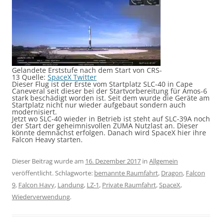
Gelandete Erststufe nach dem Start von CRS-
13 Quelle:
SpaceX Twitter
Dieser Flug ist der Erste vom Startplatz SLC-40 in Cape
Caneveral seit dieser bei der Startvorbereitung für Amos-6
stark beschädigt worden ist. Seit dem wurde die Geräte am
Startplatz nicht nur wieder aufgebaut sondern auch
modernisiert.
Jetzt wo SLC-40 wieder in Betrieb ist steht auf SLC-39A noch
der Start der geheimnisvollen ZUMA Nutzlast an. Dieser
könnte demnächst erfolgen. Danach wird SpaceX hier ihre
Falcon Heavy starten.
Dieser Beitrag wurde am
16. Dezember 2017
in
Allgemein
veröffentlicht. Schlagworte:
bemannte Raumfahrt
,
Dragon
,
Falcon
9
,
Falcon Havy
,
Landung
,
LZ-1
,
Private Raumfahrt
,
SpaceX
,
Wiederverwendung
.