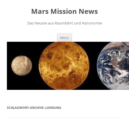
Zum
Inhalt
Mars Mission News
springen
Das Neuste aus Raumfahrt und Astronomie
Menü
SCHLAGWORT-ARCHIVE:
LANDUNG