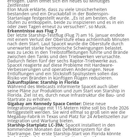
erfolgen. Dann öffnet sich ein neues 60 Minütiges
Zeitfenster
Elon Musk erklärte, dass zu viele Unsicherheiten
bestanden und ein Druckabfall in der Bodenspin-
Startanlage festgestellt wurde. „Es ist am besten, die
Stufen zu entkoppeln, beide zu inspizieren und es in ein
oder zwei Tagen erneut zu versuchen“, so Musk.
Erkenntnisse aus Flug 7
Der letzte Starship-Testflug (Flug 7) am 16. Januar endete
mit einem Verlust der Oberstufe etwa achteinhalb Minuten
nach dem Start. Laut SpaceX wurde die Oberstufe durch
unerwartet starke harmonische Schwingungen belastet,
was zu Lecks in den Treibstoffleitungen führte und Brände
zwischen den Tanks und den Triebwerken verursachte.
Dadurch fielen fünf der sechs Raptor-Triebwerke aus.
SpaceX reagierte auf diese Probleme mit Hardware-
Verbesserungen und operativen Änderungen. Neue
Entlüftungen und ein Stickstoff-Spülsystem sollen das
Risiko von Bränden in künftigen Flügen reduzieren.
Zukunftspläne: Starship in Florida
Während des Webcasts informierte SpaceX auch über
seine Pläne zur Produktion und zum Start von Starship in
Florida. Ziel ist es, durch neue Infrastruktur die Bau- und
Startrate zu erhöhen.
Gigabay am Kennedy Space Center:
Diese neue
Integrationsanlage mit 115 Metern Höhe soll bis Ende 2026
fertiggestellt werden. Sie wird elfmal so groß sein wie die
Megabay-Fabrik in Texas und Platz für 24 Arbeitszellen zur
Integration und Wartung bieten.
Starship-Startplatz LC-39A:
SpaceX installiert in den
kommenden Monaten das Deflektorsystem für die
Startrampe. Der erste Starship-Start von Florida könnte