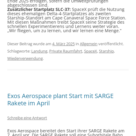
Ende 2025 erfolgen, sofern die Umweltprüfungen
abgeschlossen sind.
Zusätzlicher Startplatz SLC-37:
SpaceX prüft die Nutzung
dieses ehemaligen Delta-4-Startplatzes als zweiten
Starship-Standort am Cape Canaveral Space Force Station.
Mit diesen Maßnahmen treibt SpaceX seine Strategie des
schnellen Experimentierens und Lernens weiter voran.
„Wir fliegen, um zu lernen, und wir lernen eine Menge.“
Dieser Beitrag wurde am
4. März 2025
in
Allgemein
veröffentlicht.
Schlagworte:
Landung
,
Private Raumfahrt
,
SpaceX
,
Starship
,
Wiederverwendung
.
Exos Aerospace plant Start mit SARGE
Rakete im April
Schreibe eine Antwort
Exos Aerospace bereitet den Start ihrer SARGE Rakete am
7. April vor. Die SARGE Rakete soll eine Suborbitale Bahn