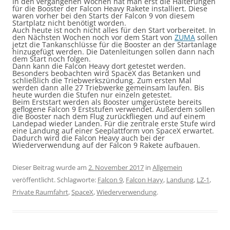
In den vergangenen Wochen hat man erst die Halterungen
für die Booster der Falcon Heavy Rakete installiert. Diese
waren vorher bei den Starts der Falcon 9 von diesem
Startplatz nicht benötigt worden.
Auch heute ist noch nicht alles für den Start vorbereitet. In
den Nächsten Wochen noch vor dem Start von
ZUMA
sollen
jetzt die Tankanschlüsse für die Booster an der Startanlage
hinzugefügt werden. Die Datenleitungen sollen dann nach
dem Start noch folgen.
Dann kann die Falcon Heavy dort getestet werden.
Besonders beobachten wird SpaceX das Betanken und
schließlich die Triebwerkszündung. Zum ersten Mal
werden dann alle 27 Triebwerke gemeinsam laufen. Bis
heute wurden die Stufen nur einzeln getestet.
Beim Erststart werden als Booster umgerüstete bereits
geflogene Falcon 9 Erststufen verwendet. Außerdem sollen
die Booster nach dem Flug zurückfliegen und auf einem
Landepad wieder Landen. Für die zentrale erste Stufe wird
eine Landung auf einer Seeplattform von SpaceX erwartet.
Dadurch wird die Falcon Heavy auch bei der
Wiederverwendung auf der Falcon 9 Rakete aufbauen.
Dieser Beitrag wurde am
2. November 2017
in
Allgemein
veröffentlicht. Schlagworte:
Falcon 9
,
Falcon Havy
,
Landung
,
LZ-1
,
Private Raumfahrt
,
SpaceX
,
Wiederverwendung
.