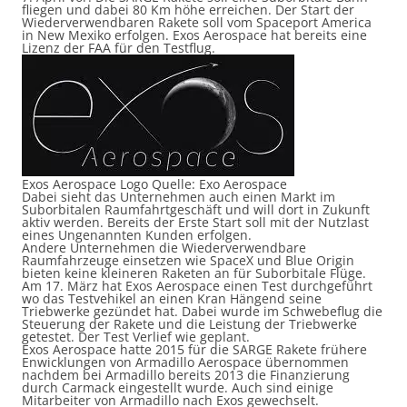
fliegen und dabei 80 Km höhe erreichen. Der Start der
Wiederverwendbaren Rakete soll vom Spaceport America
in New Mexiko erfolgen. Exos Aerospace hat bereits eine
Lizenz der FAA für den Testflug.
Exos Aerospace Logo Quelle: Exo Aerospace
Dabei sieht das Unternehmen auch einen Markt im
Suborbitalen Raumfahrtgeschäft und will dort in Zukunft
aktiv werden. Bereits der Erste Start soll mit der Nutzlast
eines Ungenannten Kunden erfolgen.
Andere Unternehmen die Wiederverwendbare
Raumfahrzeuge einsetzen wie SpaceX und Blue Origin
bieten keine kleineren Raketen an für Suborbitale Flüge.
Am 17. März hat Exos Aerospace einen Test durchgeführt
wo das Testvehikel an einen Kran Hängend seine
Triebwerke gezündet hat. Dabei wurde im Schwebeflug die
Steuerung der Rakete und die Leistung der Triebwerke
getestet. Der Test Verlief wie geplant.
Exos Aerospace hatte 2015 für die SARGE Rakete frühere
Enwicklungen von Armadillo Aerospace übernommen
nachdem bei Armadillo bereits 2013 die Finanzierung
durch Carmack eingestellt wurde. Auch sind einige
Mitarbeiter von Armadillo nach Exos gewechselt.