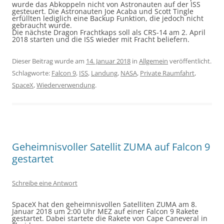
wurde das Abkoppeln nicht von Astronauten auf der ISS
gesteuert. Die Astronauten Joe Acaba und Scott Tingle
erfüllten lediglich eine Backup Funktion, die jedoch nicht
gebraucht wurde.
Die nächste Dragon Frachtkaps soll als CRS-14 am 2. April
2018 starten und die ISS wieder mit Fracht beliefern.
Dieser Beitrag wurde am
14. Januar 2018
in
Allgemein
veröffentlicht.
Schlagworte:
Falcon 9
,
ISS
,
Landung
,
NASA
,
Private Raumfahrt
,
SpaceX
,
Wiederverwendung
.
Geheimnisvoller Satellit ZUMA auf Falcon 9
gestartet
Schreibe eine Antwort
SpaceX hat den geheimnisvollen Satelliten ZUMA am 8.
Januar 2018 um 2:00 Uhr MEZ auf einer Falcon 9 Rakete
gestartet. Dabei startete die Rakete von Cape Caneveral in