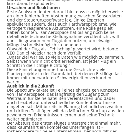
kurz darauf explodierte.
Ursachen und Reaktionen
Erste Analysen deuten darauf hin, dass es möglicherweise
an einer fehlerhaften Abstimmung zwischen Sensordaten
und der Steuerungssoftware lag. Einige Experten
spekulieren zudem, dass auch Hardwareprobleme, wie
verzögert reagierende Aktuatoren, eine Rolle gespielt
haben könnten. Isar Aerospace hat bislang noch keine
detaillierte technische Stellungnahme veröffentlicht, will
aber die gewonnenen Flugdaten nutzen, um etwaige
Mängel schnellstmöglich zu beheben.
Obwohl der Flug als „Fehlschlag“ gewertet wird, betonte
CEO Daniel Metzler nach dem Vorfall:
„Unser Ziel war es, so viele Daten wie möglich zu sammeln.
Selbst wenn wir nicht orbit erreichen, ist jeder Flug ein
Schritt in die richtige Richtung.“
Diese Einstellung erinnert an die Geschichte vieler
Pionierprojekte in der Raumfahrt, bei denen Erstflüge fast
immer mit unerwarteten Schwierigkeiten verbunden
waren.
Ausblick in die Zukunft
Die Spectrum-Rakete ist Teil eines ehrgeizigen Konzepts
von Isar Aerospace, das langfristig den Zugang zum
Weltraum für kleine Satelliten vereinfachen und dabei
auch flexibel auf unterschiedliche Kundenbedürfnisse
eingehen soll. Mit bereits in Planung befindlichen zweiten
und dritten Testflügen will das Münchner Start-up aus den
gewonnenen Erkenntnissen lernen und seine Technik
weiter optimieren.
Der Absturz des ersten Fluges unterstreicht einmal mehr,
dass Raumfahrt ein komplexes Unterfangen ist –
insbesondere für neue Unternehmen. Dennoch gilt der