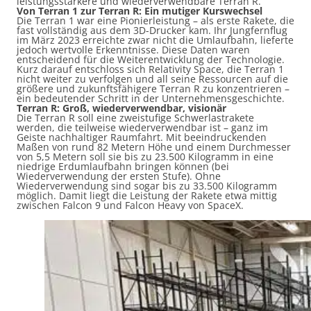
leistungsstärkere und wiederverwendbare Terran R.
Von Terran 1 zur Terran R: Ein mutiger Kurswechsel
Die Terran 1 war eine Pionierleistung – als erste Rakete, die
fast vollständig aus dem 3D-Drucker kam. Ihr Jungfernflug
im März 2023 erreichte zwar nicht die Umlaufbahn, lieferte
jedoch wertvolle Erkenntnisse. Diese Daten waren
entscheidend für die Weiterentwicklung der Technologie.
Kurz darauf entschloss sich Relativity Space, die Terran 1
nicht weiter zu verfolgen und all seine Ressourcen auf die
größere und zukunftsfähigere Terran R zu konzentrieren –
ein bedeutender Schritt in der Unternehmensgeschichte.
Terran R: Groß, wiederverwendbar, visionär
Die Terran R soll eine zweistufige Schwerlastrakete
werden, die teilweise wiederverwendbar ist – ganz im
Geiste nachhaltiger Raumfahrt. Mit beeindruckenden
Maßen von rund 82 Metern Höhe und einem Durchmesser
von 5,5 Metern soll sie bis zu 23.500 Kilogramm in eine
niedrige Erdumlaufbahn bringen können (bei
Wiederverwendung der ersten Stufe). Ohne
Wiederverwendung sind sogar bis zu 33.500 Kilogramm
möglich. Damit liegt die Leistung der Rakete etwa mittig
zwischen Falcon 9 und Falcon Heavy von SpaceX.