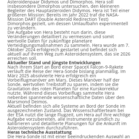
Asteroidenpaar Didymos und Dimorphos. Hera soll
insbesondere Dimorphos untersuchen, den kleineren
Begleiter des Hauptasteroiden Didymos. Hera ist Teil einer
größeren Mission: Bereits im Jahr 2022 traf die NASA-
Mission DART (Double Asteroid Redirection Test)
Dimorphos gezielt, um dessen Umlaufbahn experimentell
zu verändern.
Die Aufgabe von Hera besteht nun darin, diese
Veränderungen detailliert zu vermessen und somit
wertvolle Daten für zukünftige planetare
Verteidigungsmaßnahmen zu sammeln. Hera wurde am 7.
Oktober 2024 erfolgreich gestartet und befindet sich
aktuell auf ihrem Weg zum Asteroidensystem, das sie 2026
erreichen soll.
Aktueller Stand und jüngste Entwicklungen
Nach ihrem Start an Bord einer SpaceX Falcon-9-Rakete
verläuft die Reise der Hera-Sonde bislang planmäßig. Im
März 2025 absolvierte Hera erfolgreich ein
Vorbeiflugmanöver am Mars. Dieses Manöver half der
Sonde, wertvollen Treibstoff zu sparen, indem sie die
Gravitation des roten Planeten für eine Kurskorrektur
nutzte. Während dieses Vorbeiflugs sammelte Hera
nebenbei spannende wissenschaftliche Daten über den
Marsmond Deimos.
Aktuell befinden sich alle Systeme an Bord der Sonde im
ausgezeichneten Zustand. Das Wissenschaftlerteam bei
der ESA nutzt die lange Flugzeit, um Hera auf ihre wichtige
Aufgabe vorzubereiten, alle Instrumente gründlich zu
kalibrieren und detaillierte Planungen für die Ankunft im
Asteroidensystem durchzuführen.
Heras technische Ausstattung
Die Hera-Sonde ist mit einer beeindruckenden Auswahl an