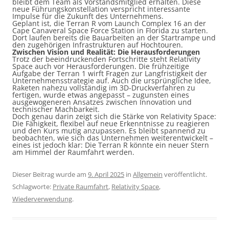
bleibt dem Team als Vorstandsmitglied erhalten. Diese
neue Führungskonstellation verspricht interessante
Impulse für die Zukunft des Unternehmens.
Geplant ist, die Terran R vom Launch Complex 16 an der
Cape Canaveral Space Force Station in Florida zu starten.
Dort laufen bereits die Bauarbeiten an der Startrampe und
den zugehörigen Infrastrukturen auf Hochtouren.
Zwischen Vision und Realität: Die Herausforderungen
Trotz der beeindruckenden Fortschritte steht Relativity
Space auch vor Herausforderungen. Die frühzeitige
Aufgabe der Terran 1 wirft Fragen zur Langfristigkeit der
Unternehmensstrategie auf. Auch die ursprüngliche Idee,
Raketen nahezu vollständig im 3D-Druckverfahren zu
fertigen, wurde etwas angepasst – zugunsten eines
ausgewogeneren Ansatzes zwischen Innovation und
technischer Machbarkeit.
Doch genau darin zeigt sich die Stärke von Relativity Space:
Die Fähigkeit, flexibel auf neue Erkenntnisse zu reagieren
und den Kurs mutig anzupassen. Es bleibt spannend zu
beobachten, wie sich das Unternehmen weiterentwickelt –
eines ist jedoch klar: Die Terran R könnte ein neuer Stern
am Himmel der Raumfahrt werden.
Dieser Beitrag wurde am
9. April 2025
in
Allgemein
veröffentlicht.
Schlagworte:
Private Raumfahrt
,
Relativity Space
,
Wiederverwendung
.