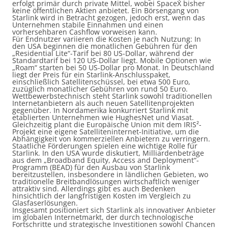
erfolgt primär durch private Mittel, wobei SpaceX bisher
keine öffentlichen Aktien anbietet. Ein Börsengang von
Starlink wird in Betracht gezogen, jedoch erst, wenn das
Unternehmen stabile Einnahmen und einen
vorhersehbaren Cashflow vorweisen kann.
Für Endnutzer variieren die Kosten je nach Nutzung: In
den USA beginnen die monatlichen Gebühren für den
„Residential Lite“-Tarif bei 80 US-Dollar, während der
Standardtarif bei 120 US-Dollar liegt. Mobile Optionen wie
„Roam“ starten bei 50 US-Dollar pro Monat. In Deutschland
liegt der Preis für ein Starlink-Anschlusspaket,
einschließlich Satellitenschüssel, bei etwa 500 Euro,
zuzüglich monatlicher Gebühren von rund 50 Euro.
Wettbewerbstechnisch steht Starlink sowohl traditionellen
Internetanbietern als auch neuen Satellitenprojekten
gegenüber. In Nordamerika konkurriert Starlink mit
etablierten Unternehmen wie HughesNet und Viasat.
Gleichzeitig plant die Europäische Union mit dem IRIS²-
Projekt eine eigene Satelliteninternet-Initiative, um die
Abhängigkeit von kommerziellen Anbietern zu verringern.
Staatliche Förderungen spielen eine wichtige Rolle für
Starlink. In den USA wurde diskutiert, Milliardenbeträge
aus dem „Broadband Equity, Access and Deployment“-
Programm (BEAD) für den Ausbau von Starlink
bereitzustellen, insbesondere in ländlichen Gebieten, wo
traditionelle Breitbandlösungen wirtschaftlich weniger
attraktiv sind. Allerdings gibt es auch Bedenken
hinsichtlich der langfristigen Kosten im Vergleich zu
Glasfaserlösungen.
Insgesamt positioniert sich Starlink als innovativer Anbieter
im globalen Internetmarkt, der durch technologische
Fortschritte und strategische Investitionen sowohl Chancen