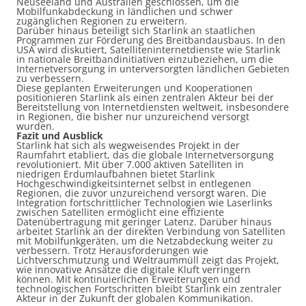
Neuseeland und Australien geschlossen, um die
Mobilfunkabdeckung in ländlichen und schwer
zugänglichen Regionen zu erweitern.
Darüber hinaus beteiligt sich Starlink an staatlichen
Programmen zur Förderung des Breitbandausbaus. In den
USA wird diskutiert, Satelliteninternetdienste wie Starlink
in nationale Breitbandinitiativen einzubeziehen, um die
Internetversorgung in unterversorgten ländlichen Gebieten
zu verbessern.
Diese geplanten Erweiterungen und Kooperationen
positionieren Starlink als einen zentralen Akteur bei der
Bereitstellung von Internetdiensten weltweit, insbesondere
in Regionen, die bisher nur unzureichend versorgt
wurden.
Fazit und Ausblick
Starlink hat sich als wegweisendes Projekt in der
Raumfahrt etabliert, das die globale Internetversorgung
revolutioniert. Mit über 7.000 aktiven Satelliten in
niedrigen Erdumlaufbahnen bietet Starlink
Hochgeschwindigkeitsinternet selbst in entlegenen
Regionen, die zuvor unzureichend versorgt waren. Die
Integration fortschrittlicher Technologien wie Laserlinks
zwischen Satelliten ermöglicht eine effiziente
Datenübertragung mit geringer Latenz. Darüber hinaus
arbeitet Starlink an der direkten Verbindung von Satelliten
mit Mobilfunkgeräten, um die Netzabdeckung weiter zu
verbessern. Trotz Herausforderungen wie
Lichtverschmutzung und Weltraummüll zeigt das Projekt,
wie innovative Ansätze die digitale Kluft verringern
können. Mit kontinuierlichen Erweiterungen und
technologischen Fortschritten bleibt Starlink ein zentraler
Akteur in der Zukunft der globalen Kommunikation.