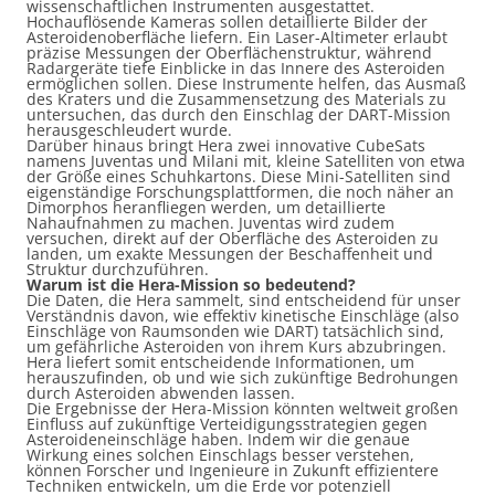
wissenschaftlichen Instrumenten ausgestattet.
Hochauflösende Kameras sollen detaillierte Bilder der
Asteroidenoberfläche liefern. Ein Laser-Altimeter erlaubt
präzise Messungen der Oberflächenstruktur, während
Radargeräte tiefe Einblicke in das Innere des Asteroiden
ermöglichen sollen. Diese Instrumente helfen, das Ausmaß
des Kraters und die Zusammensetzung des Materials zu
untersuchen, das durch den Einschlag der DART-Mission
herausgeschleudert wurde.
Darüber hinaus bringt Hera zwei innovative CubeSats
namens Juventas und Milani mit, kleine Satelliten von etwa
der Größe eines Schuhkartons. Diese Mini-Satelliten sind
eigenständige Forschungsplattformen, die noch näher an
Dimorphos heranfliegen werden, um detaillierte
Nahaufnahmen zu machen. Juventas wird zudem
versuchen, direkt auf der Oberfläche des Asteroiden zu
landen, um exakte Messungen der Beschaffenheit und
Struktur durchzuführen.
Warum ist die Hera-Mission so bedeutend?
Die Daten, die Hera sammelt, sind entscheidend für unser
Verständnis davon, wie effektiv kinetische Einschläge (also
Einschläge von Raumsonden wie DART) tatsächlich sind,
um gefährliche Asteroiden von ihrem Kurs abzubringen.
Hera liefert somit entscheidende Informationen, um
herauszufinden, ob und wie sich zukünftige Bedrohungen
durch Asteroiden abwenden lassen.
Die Ergebnisse der Hera-Mission könnten weltweit großen
Einfluss auf zukünftige Verteidigungsstrategien gegen
Asteroideneinschläge haben. Indem wir die genaue
Wirkung eines solchen Einschlags besser verstehen,
können Forscher und Ingenieure in Zukunft effizientere
Techniken entwickeln, um die Erde vor potenziell