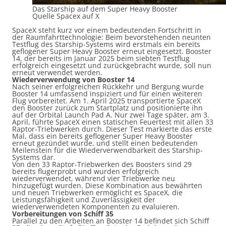
Das Starship auf dem Super Heavy Booster
Quelle Spacex auf X
SpaceX steht kurz vor einem bedeutenden Fortschritt in
der Raumfahrttechnologie: Beim bevorstehenden neunten
Testflug des Starship-Systems wird erstmals ein bereits
geflogener Super Heavy Booster erneut eingesetzt. Booster
14, der bereits im Januar 2025 beim siebten Testflug
erfolgreich eingesetzt und zurückgebracht wurde, soll nun
erneut verwendet werden.
Wiederverwendung von Booster 14
Nach seiner erfolgreichen Rückkehr und Bergung wurde
Booster 14 umfassend inspiziert und für einen weiteren
Flug vorbereitet. Am 1. April 2025 transportierte SpaceX
den Booster zurück zum Startplatz und positionierte ihn
auf der Orbital Launch Pad A. Nur zwei Tage später, am 3.
April, führte SpaceX einen statischen Feuertest mit allen 33
Raptor-Triebwerken durch. Dieser Test markierte das erste
Mal, dass ein bereits geflogener Super Heavy Booster
erneut gezündet wurde, und stellt einen bedeutenden
Meilenstein für die Wiederverwendbarkeit des Starship-
Systems dar.
Von den 33 Raptor-Triebwerken des Boosters sind 29
bereits flugerprobt und wurden erfolgreich
wiederverwendet, während vier Triebwerke neu
hinzugefügt wurden. Diese Kombination aus bewährten
und neuen Triebwerken ermöglicht es SpaceX, die
Leistungsfähigkeit und Zuverlässigkeit der
wiederverwendeten Komponenten zu evaluieren.
Vorbereitungen von Schiff 35
Parallel zu den Arbeiten an Booster 14 befindet sich Schiff