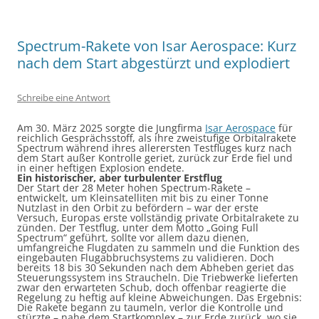
Spectrum-Rakete von Isar Aerospace: Kurz
nach dem Start abgestürzt und explodiert
Schreibe eine Antwort
Am 30. März 2025 sorgte die Jungfirma
Isar Aerospace
für
reichlich Gesprächsstoff, als ihre zweistufige Orbitalrakete
Spectrum während ihres allerersten Testfluges kurz nach
dem Start außer Kontrolle geriet, zurück zur Erde fiel und
in einer heftigen Explosion endete.
Ein historischer, aber turbulenter Erstflug
Der Start der 28 Meter hohen Spectrum-Rakete –
entwickelt, um Kleinsatelliten mit bis zu einer Tonne
Nutzlast in den Orbit zu befördern – war der erste
Versuch, Europas erste vollständig private Orbitalrakete zu
zünden. Der Testflug, unter dem Motto „Going Full
Spectrum“ geführt, sollte vor allem dazu dienen,
umfangreiche Flugdaten zu sammeln und die Funktion des
eingebauten Flugabbruchsystems zu validieren. Doch
bereits 18 bis 30 Sekunden nach dem Abheben geriet das
Steuerungssystem ins Straucheln. Die Triebwerke lieferten
zwar den erwarteten Schub, doch offenbar reagierte die
Regelung zu heftig auf kleine Abweichungen. Das Ergebnis:
Die Rakete begann zu taumeln, verlor die Kontrolle und
stürzte – nahe dem Startkomplex – zur Erde zurück, wo sie