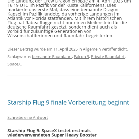
Die Landung der Crew Dragon erfolgte am 4. April 2025 um
16:19 UTC im Pazifik vor der Küste Kaliforniens. Dies
markierte das erste Mal, dass eine bemannte Dragon-
Kapsel im Pazifik landete, da vorherige Landungen im
Atlantik vor Florida stattfanden. Mit ihrem historischen
Flug hat Rabea Rogge nicht nur einen Meilenstein für die
deutsche Raumfahrt gesetzt, sondern dient auch als
Vorbild für zukünftige Generationen von
Wissenschaftlerinnen und Raumfahrtbegeisterten.
Dieser Beitrag wurde am
11. April 2025
in
Allgemein
veröffentlicht.
Schlagworte:
bemannte Raumfahrt
,
Falcon 9
,
Private Raumfahrt
,
SpaceX
.
Starship Flug 9 finale Vorbereitung beginnt
Schreibe eine Antwort
Starship Flug 9: SpaceX testet erstmals
wiederverwendeten Super Heavy Booster