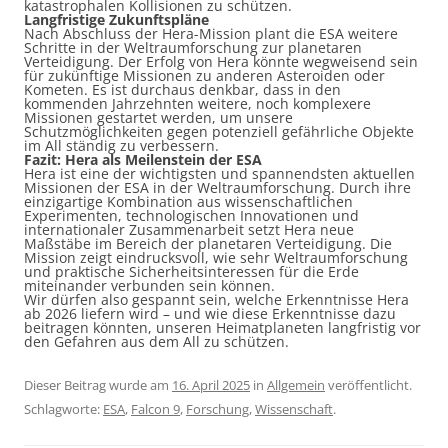
katastrophalen Kollisionen zu schützen.
Langfristige Zukunftspläne
Nach Abschluss der Hera-Mission plant die ESA weitere
Schritte in der Weltraumforschung zur planetaren
Verteidigung. Der Erfolg von Hera könnte wegweisend sein
für zukünftige Missionen zu anderen Asteroiden oder
Kometen. Es ist durchaus denkbar, dass in den
kommenden Jahrzehnten weitere, noch komplexere
Missionen gestartet werden, um unsere
Schutzmöglichkeiten gegen potenziell gefährliche Objekte
im All ständig zu verbessern.
Fazit: Hera als Meilenstein der ESA
Hera ist eine der wichtigsten und spannendsten aktuellen
Missionen der ESA in der Weltraumforschung. Durch ihre
einzigartige Kombination aus wissenschaftlichen
Experimenten, technologischen Innovationen und
internationaler Zusammenarbeit setzt Hera neue
Maßstäbe im Bereich der planetaren Verteidigung. Die
Mission zeigt eindrucksvoll, wie sehr Weltraumforschung
und praktische Sicherheitsinteressen für die Erde
miteinander verbunden sein können.
Wir dürfen also gespannt sein, welche Erkenntnisse Hera
ab 2026 liefern wird – und wie diese Erkenntnisse dazu
beitragen könnten, unseren Heimatplaneten langfristig vor
den Gefahren aus dem All zu schützen.
Dieser Beitrag wurde am
16. April 2025
in
Allgemein
veröffentlicht.
Schlagworte:
ESA
,
Falcon 9
,
Forschung
,
Wissenschaft
.