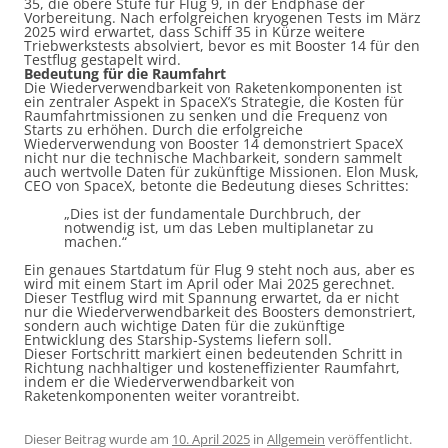
35, die obere Stufe für Flug 9, in der Endphase der
Vorbereitung. Nach erfolgreichen kryogenen Tests im März
2025 wird erwartet, dass Schiff 35 in Kürze weitere
Triebwerkstests absolviert, bevor es mit Booster 14 für den
Testflug gestapelt wird.
Bedeutung für die Raumfahrt
Die Wiederverwendbarkeit von Raketenkomponenten ist
ein zentraler Aspekt in SpaceX’s Strategie, die Kosten für
Raumfahrtmissionen zu senken und die Frequenz von
Starts zu erhöhen. Durch die erfolgreiche
Wiederverwendung von Booster 14 demonstriert SpaceX
nicht nur die technische Machbarkeit, sondern sammelt
auch wertvolle Daten für zukünftige Missionen. Elon Musk,
CEO von SpaceX, betonte die Bedeutung dieses Schrittes:
„Dies ist der fundamentale Durchbruch, der
notwendig ist, um das Leben multiplanetar zu
machen.“
Ein genaues Startdatum für Flug 9 steht noch aus, aber es
wird mit einem Start im April oder Mai 2025 gerechnet.
Dieser Testflug wird mit Spannung erwartet, da er nicht
nur die Wiederverwendbarkeit des Boosters demonstriert,
sondern auch wichtige Daten für die zukünftige
Entwicklung des Starship-Systems liefern soll.​
Dieser Fortschritt markiert einen bedeutenden Schritt in
Richtung nachhaltiger und kosteneffizienter Raumfahrt,
indem er die Wiederverwendbarkeit von
Raketenkomponenten weiter vorantreibt.
Dieser Beitrag wurde am
10. April 2025
in
Allgemein
veröffentlicht.