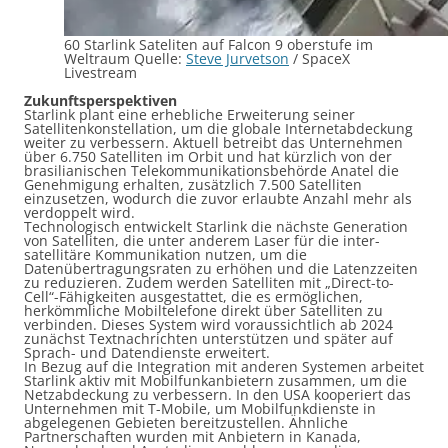
60 Starlink Sateliten auf Falcon 9 oberstufe im
Weltraum Quelle:
Steve Jurvetson
/ SpaceX
Livestream
Zukunftsperspektiven
Starlink plant eine erhebliche Erweiterung seiner
Satellitenkonstellation, um die globale Internetabdeckung
weiter zu verbessern. Aktuell betreibt das Unternehmen
über 6.750 Satelliten im Orbit und hat kürzlich von der
brasilianischen Telekommunikationsbehörde Anatel die
Genehmigung erhalten, zusätzlich 7.500 Satelliten
einzusetzen, wodurch die zuvor erlaubte Anzahl mehr als
verdoppelt wird.
Technologisch entwickelt Starlink die nächste Generation
von Satelliten, die unter anderem Laser für die inter-
satellitäre Kommunikation nutzen, um die
Datenübertragungsraten zu erhöhen und die Latenzzeiten
zu reduzieren. Zudem werden Satelliten mit „Direct-to-
Cell“-Fähigkeiten ausgestattet, die es ermöglichen,
herkömmliche Mobiltelefone direkt über Satelliten zu
verbinden. Dieses System wird voraussichtlich ab 2024
zunächst Textnachrichten unterstützen und später auf
Sprach- und Datendienste erweitert.
In Bezug auf die Integration mit anderen Systemen arbeitet
Starlink aktiv mit Mobilfunkanbietern zusammen, um die
Netzabdeckung zu verbessern. In den USA kooperiert das
Unternehmen mit T-Mobile, um Mobilfunkdienste in
abgelegenen Gebieten bereitzustellen. Ähnliche
Partnerschaften wurden mit Anbietern in Kanada,