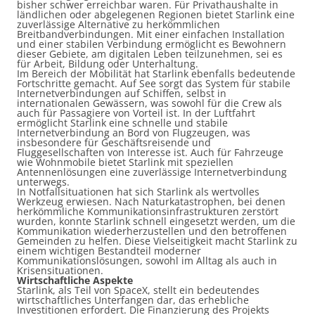
bisher schwer erreichbar waren. Für Privathaushalte in
ländlichen oder abgelegenen Regionen bietet Starlink eine
zuverlässige Alternative zu herkömmlichen
Breitbandverbindungen. Mit einer einfachen Installation
und einer stabilen Verbindung ermöglicht es Bewohnern
dieser Gebiete, am digitalen Leben teilzunehmen, sei es
für Arbeit, Bildung oder Unterhaltung.
Im Bereich der Mobilität hat Starlink ebenfalls bedeutende
Fortschritte gemacht. Auf See sorgt das System für stabile
Internetverbindungen auf Schiffen, selbst in
internationalen Gewässern, was sowohl für die Crew als
auch für Passagiere von Vorteil ist. In der Luftfahrt
ermöglicht Starlink eine schnelle und stabile
Internetverbindung an Bord von Flugzeugen, was
insbesondere für Geschäftsreisende und
Fluggesellschaften von Interesse ist. Auch für Fahrzeuge
wie Wohnmobile bietet Starlink mit speziellen
Antennenlösungen eine zuverlässige Internetverbindung
unterwegs.
In Notfallsituationen hat sich Starlink als wertvolles
Werkzeug erwiesen. Nach Naturkatastrophen, bei denen
herkömmliche Kommunikationsinfrastrukturen zerstört
wurden, konnte Starlink schnell eingesetzt werden, um die
Kommunikation wiederherzustellen und den betroffenen
Gemeinden zu helfen. Diese Vielseitigkeit macht Starlink zu
einem wichtigen Bestandteil moderner
Kommunikationslösungen, sowohl im Alltag als auch in
Krisensituationen.
Wirtschaftliche Aspekte
Starlink, als Teil von SpaceX, stellt ein bedeutendes
wirtschaftliches Unterfangen dar, das erhebliche
Investitionen erfordert. Die Finanzierung des Projekts