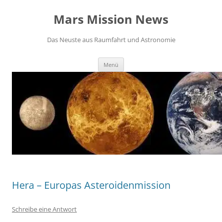
Zum
Inhalt
Mars Mission News
springen
Das Neuste aus Raumfahrt und Astronomie
Menü
Hera – Europas Asteroidenmission
Schreibe eine Antwort