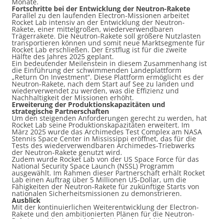
Monate.
Fortschritte bei der Entwicklung der Neutron-Rakete
Parallel zu den laufenden Electron-Missionen arbeitet
Rocket Lab intensiv an der Entwicklung der Neutron-
Rakete, einer mittelgroßen, wiederverwendbaren
Trägerrakete. Die Neutron-Rakete soll größere Nutzlasten
transportieren können und somit neue Marktsegmente für
Rocket Lab erschließen. Der Erstflug ist für die zweite
Hälfte des Jahres 2025 geplant.
Ein bedeutender Meilenstein in diesem Zusammenhang ist
die Einführung der schwimmenden Landeplattform
„Return On Investment“. Diese Plattform ermöglicht es der
Neutron-Rakete, nach dem Start auf See zu landen und
wiederverwendet zu werden, was die Effizienz und
Nachhaltigkeit der Missionen erhöht.
Erweiterung der Produktionskapazitäten und
strategische Partnerschaften
Um den steigenden Anforderungen gerecht zu werden, hat
Rocket Lab seine Produktionskapazitäten erweitert. Im
März 2025 wurde das Archimedes Test Complex am NASA
Stennis Space Center in Mississippi eröffnet, das für die
Tests des wiederverwendbaren Archimedes-Triebwerks
der Neutron-Rakete genutzt wird.
Zudem wurde Rocket Lab von der US Space Force für das
National Security Space Launch (NSSL) Programm
ausgewählt. Im Rahmen dieser Partnerschaft erhält Rocket
Lab einen Auftrag über 5 Millionen US-Dollar, um die
Fähigkeiten der Neutron-Rakete für zukünftige Starts von
nationalen Sicherheitsmissionen zu demonstrieren.
Ausblick
Mit der kontinuierlichen Weiterentwicklung der Electron-
Rakete und den ambitionierten Plänen für die Neutron-