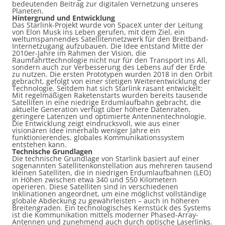
bedeutenden Beitrag zur digitalen Vernetzung unseres
Planeten.
Hintergrund und Entwicklung
Das Starlink-Projekt wurde von SpaceX unter der Leitung
von Elon Musk ins Leben gerufen, mit dem Ziel, ein
weltumspannendes Satellitennetzwerk für den Breitband-
Internetzugang aufzubauen. Die Idee entstand Mitte der
2010er-Jahre im Rahmen der Vision, die
Raumfahrttechnologie nicht nur für den Transport ins All,
sondern auch zur Verbesserung des Lebens auf der Erde
zu nutzen. Die ersten Prototypen wurden 2018 in den Orbit
gebracht, gefolgt von einer stetigen Weiterentwicklung der
Technologie. Seitdem hat sich Starlink rasant entwickelt:
Mit regelmäßigen Raketenstarts wurden bereits tausende
Satelliten in eine niedrige Erdumlaufbahn gebracht, die
aktuelle Generation verfügt über höhere Datenraten,
geringere Latenzen und optimierte Antennentechnologie.
Die Entwicklung zeigt eindrucksvoll, wie aus einer
visionären Idee innerhalb weniger Jahre ein
funktionierendes, globales Kommunikationssystem
entstehen kann.
Technische Grundlagen
Die technische Grundlage von Starlink basiert auf einer
sogenannten Satellitenkonstellation aus mehreren tausend
kleinen Satelliten, die in niedrigen Erdumlaufbahnen (LEO)
in Höhen zwischen etwa 340 und 550 Kilometern
operieren. Diese Satelliten sind in verschiedenen
Inklinationen angeordnet, um eine möglichst vollständige
globale Abdeckung zu gewährleisten – auch in höheren
Breitengraden. Ein technologisches Kernstück des Systems
ist die Kommunikation mittels moderner Phased-Array-
Antennen und zunehmend auch durch optische Laserlinks.