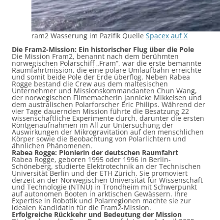
ram2 Wasserung im Pazifik Quelle
Spacex auf X
Die Fram2-Mission: Ein historischer Flug über die Pole
Die Mission Fram2, benannt nach dem berühmten
norwegischen Polarschiff „Fram“, war die erste bemannte
Raumfahrtmission, die eine polare Umlaufbahn erreichte
und somit beide Pole der Erde überflog. Neben Rabea
Rogge bestand die Crew aus dem maltesischen
Unternehmer und Missionskommandanten Chun Wang,
der norwegischen Filmemacherin Jannicke Mikkelsen und
dem australischen Polarforscher Eric Philips. Während der
vier Tage dauernden Mission führte die Besatzung 22
wissenschaftliche Experimente durch, darunter die ersten
Röntgenaufnahmen im All zur Untersuchung der
Auswirkungen der Mikrogravitation auf den menschlichen
Körper sowie die Beobachtung von Polarlichtern und
ähnlichen Phänomenen. ​
Rabea Rogge: Pionierin der deutschen Raumfahrt
Rabea Rogge, geboren 1995 oder 1996 in Berlin-
Schöneberg, studierte Elektrotechnik an der Technischen
Universität Berlin und der ETH Zürich. Sie promoviert
derzeit an der Norwegischen Universität für Wissenschaft
und Technologie (NTNU) in Trondheim mit Schwerpunkt
auf autonomen Booten in arktischen Gewässern. Ihre
Expertise in Robotik und Polarregionen machte sie zur
idealen Kandidatin für die Fram2-Mission. ​
Erfolgreiche Rückkehr und Bedeutung der Mission