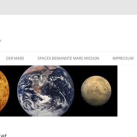
e
DER MARS
SPACEX BEMANNTE MARS MISSION
IMPRESSUM
DIE HERAUSFORDERUNGEN EINER
STARLINK SATELLITEN NETZWERK
BEMANNTEN MARS MISSION
FLÜGE ZUM MARS
GIBT ES AKTIVE VULKANISMUS
AUF DEM MARS
VALLES MARINERIS
tet