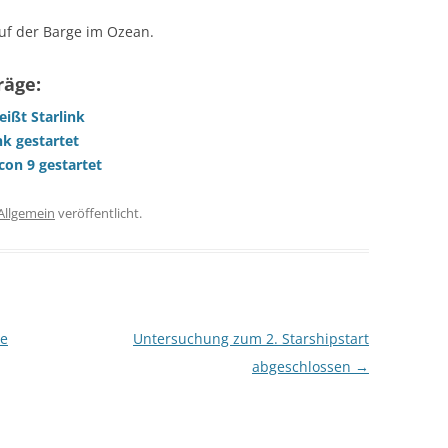
uf der Barge im Ozean.
räge:
eißt Starlink
nk gestartet
con 9 gestartet
Allgemein
veröffentlicht.
le
Untersuchung zum 2. Starshipstart
abgeschlossen
→