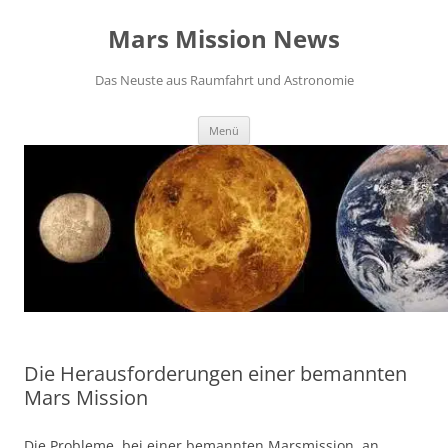
Zum
Inhalt
Mars Mission News
springen
Das Neuste aus Raumfahrt und Astronomie
Menü
Die Herausforderungen einer bemannten
Mars Mission
Die Probleme, bei einer bemannten Marsmission, an