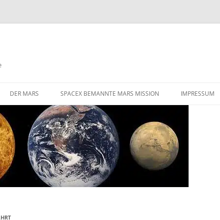
e
DER MARS
SPACEX BEMANNTE MARS MISSION
IMPRESSUM
DIE HERAUSFORDERUNGEN EINER
STARLINK SATELLITEN NETZWERK
BEMANNTEN MARS MISSION
FLÜGE ZUM MARS
GIBT ES AKTIVE VULKANISMUS
AUF DEM MARS
VALLES MARINERIS
AHRT