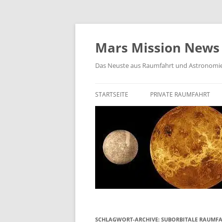
Zum
Inhalt
springen
Mars Mission News
Das Neuste aus Raumfahrt und Astronomi
STARTSEITE
PRIVATE RAUMFAHRT
SPACEX
BIEGELOW AEROSPACE
ROCKET LAB
VIRGIN GALACTIC
VAST SPACE
ISAR AEROSPACE
SCHLAGWORT-ARCHIVE:
SUBORBITALE RAUMF