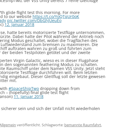
ceShipTwo, der VSS Unity bereits 7 reine Gleitflüge
h glide flight test this morning. For more
ad to our website
https://t.co/YoQTqUr0oK
ady
pic.twitter.com/DbGhJUeuEo
ic)
12. Januar 2018
ise, hatte bereits motorisierte Testflüge unternommen,
türzte. Dabei hatte der Pilot während der Antrieb noch
hering Modus geschaltet, wobei die Tragflächen des
 Luftwiederstand zum bremsen zu maximieren. Die
hiff auftraten wahren zu groß und führten zum
 der beiden Testpiloten getötet und der zweite
perten Virgin Galactic, wieso es in dieser Flugphase
in den sogenannten feathering Modus zu schalten.
ite Raumschiff unter dem Namen VSS Unity. Jetzt steht
risierte Testflüge durchführen will. Beim letzten
ändig eingebaut. Dieser Gleitflug soll der letzte gewesen
itter mit.
with
#SpaceShipTwo
dropping down from
 – (hopefully) final glide test flight
ranson)
11. Januar 2018
 sicherer sein und sich der Unfall nicht wiederholen
Allgemein
veröffentlicht. Schlagworte:
bemannte Raumfahrt
,