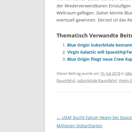
der Wiederverwendbaren Einstufigen 
Weltraum geflogen. Daher könnte Blue
eventuell gewinnen. Derzeit ist das R
Thematisch Verwandte Beit
Blue Origin Suborbitale beman
Virgin Galactic will SpaceShipT
Blue Origin fliegt neue Crew Ka
Dieser Beitrag wurde am
10. Juli 2018
in
All
Raumfahrt
,
suborbitale Raumfahrt
,
Virgin G
Beitragsnavigation
←
USAF bucht Falcon Heavy bei Space
Millionen DollarStarten