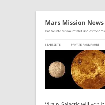
Zum
Inhalt
springen
Mars Mission News
Das Neuste aus Raumfahrt und Astronomi
STARTSEITE
PRIVATE RAUMFAHRT
SPACEX
BIEGELOW AEROSPACE
ROCKET LAB
VIRGIN GALACTIC
VAST SPACE
Virgin Galactic will von 
ISAR AEROSPACE