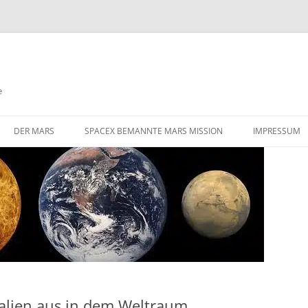
e
DER MARS
SPACEX BEMANNTE MARS MISSION
IMPRESSUM
DIE HERAUSFORDERUNGEN EINER
STARLINK SATELLITEN NETZWERK
BEMANNTEN MARS MISSION
FLÜGE ZUM MARS
GIBT ES AKTIVE VULKANISMUS
AUF DEM MARS
VALLES MARINERIS
Italien aus in dem Weltraum