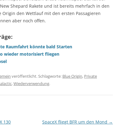
New Shepard Rakete und ist bereits mehrfach in den
 Origin den Wettlauf mit den ersten Passagieren
ennen aber noch offen.
räge:
nte Raumfahrt könnte bald Starten
wo wieder motorisiert fliegen
psel
gemein
veröffentlicht. Schlagworte:
Blue Origin
,
Private
alactic
,
Wiederverwendung
.
X 130
SpaceX fliegt BFR um den Mond
→