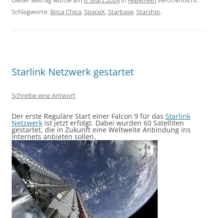
Dieser Beitrag wurde am
6. März 2024
in
Allgemein
veröffentlicht.
Schlagworte:
Boca Chica
,
SpaceX
,
Starbase
,
Starship
.
Starlink Netzwerk gestartet
Schreibe eine Antwort
Der erste Reguläre Start einer Falcon 9 für das
Starlink
Netzwerk
ist jetzt erfolgt. Dabei wurden 60 Satelliten
gestartet, die in Zukunft eine Weltweite Anbindung ins
Internets anbieten sollen.