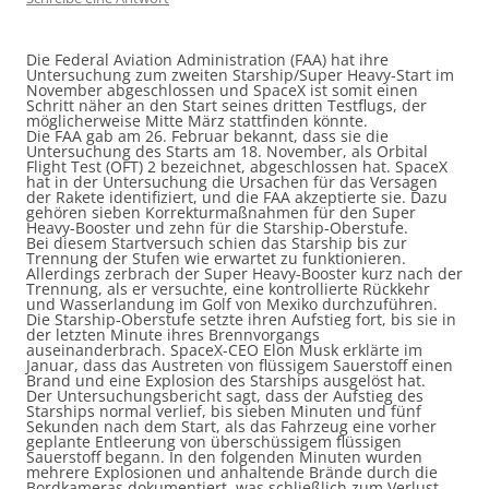
Die Federal Aviation Administration (FAA) hat ihre
Untersuchung zum zweiten Starship/Super Heavy-Start im
November abgeschlossen und SpaceX ist somit einen
Schritt näher an den Start seines dritten Testflugs, der
möglicherweise Mitte März stattfinden könnte.
Die FAA gab am 26. Februar bekannt, dass sie die
Untersuchung des Starts am 18. November, als Orbital
Flight Test (OFT) 2 bezeichnet, abgeschlossen hat. SpaceX
hat in der Untersuchung die Ursachen für das Versagen
der Rakete identifiziert, und die FAA akzeptierte sie. Dazu
gehören sieben Korrekturmaßnahmen für den Super
Heavy-Booster und zehn für die Starship-Oberstufe.
Bei diesem Startversuch schien das Starship bis zur
Trennung der Stufen wie erwartet zu funktionieren.
Allerdings zerbrach der Super Heavy-Booster kurz nach der
Trennung, als er versuchte, eine kontrollierte Rückkehr
und Wasserlandung im Golf von Mexiko durchzuführen.
Die Starship-Oberstufe setzte ihren Aufstieg fort, bis sie in
der letzten Minute ihres Brennvorgangs
auseinanderbrach. SpaceX-CEO Elon Musk erklärte im
Januar, dass das Austreten von flüssigem Sauerstoff einen
Brand und eine Explosion des Starships ausgelöst hat.
Der Untersuchungsbericht sagt, dass der Aufstieg des
Starships normal verlief, bis sieben Minuten und fünf
Sekunden nach dem Start, als das Fahrzeug eine vorher
geplante Entleerung von überschüssigem flüssigen
Sauerstoff begann. In den folgenden Minuten wurden
mehrere Explosionen und anhaltende Brände durch die
Bordkameras dokumentiert, was schließlich zum Verlust