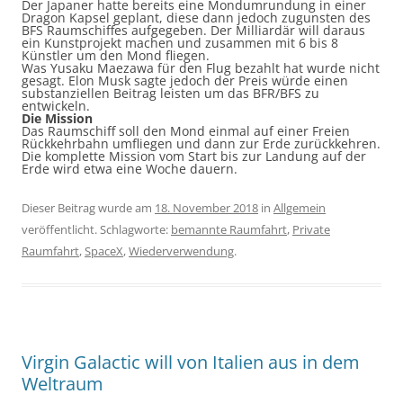
Der Japaner hatte bereits eine Mondumrundung in einer
Dragon Kapsel geplant, diese dann jedoch zugunsten des
BFS Raumschiffes aufgegeben. Der Milliardär will daraus
ein Kunstprojekt machen und zusammen mit 6 bis 8
Künstler um den Mond fliegen.
Was
Yusaku Maezawa für den Flug bezahlt hat wurde nicht
gesagt. Elon Musk sagte jedoch der Preis würde einen
substanziellen Beitrag leisten um das BFR/BFS zu
entwickeln.
Die Mission
Das Raumschiff soll den Mond einmal auf einer Freien
Rückkehrbahn umfliegen und dann zur Erde zurückkehren.
Die komplette Mission vom Start bis zur Landung auf der
Erde wird etwa eine Woche dauern.
Dieser Beitrag wurde am
18. November 2018
in
Allgemein
veröffentlicht. Schlagworte:
bemannte Raumfahrt
,
Private
Raumfahrt
,
SpaceX
,
Wiederverwendung
.
Virgin Galactic will von Italien aus in dem
Weltraum