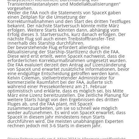
Transientenlastanalysen und Modellaktualisierungen“
vorgesehen.
Weder die FAA noch die Statements von SpaceX gaben
einen Zeitplan für die Umsetzung der
Korrekturmaßnahmen und den Start des dritten Testfluges
bekannt. Der nächste Startversuch könnte mitte März
erfolgen. Weitere Starts könnten dann, abhängig vom
Erfolg dieses 3. Startversuchs, kurz danach erfolgen. Der
nächste Flug soll auch einen Treibstofftransfer-Test
innerhalb des Starship durchführen.
Der bevorstehende Flug erfordert allerdings eine
Aktualisierung der Starship-Startlizenz durch die FAA.
Diese wird erst erteilt, wenn SpaceX nachweist, dass die
erforderlichen Korrekturmaßnahmen umgesetzt wurden.
Die FAA evaluiert derzeit den Antrag auf Lizenzänderung
von SpaceX und erwartet zusätzliche Informationen, bevor
eine endgültige Entscheidung getroffen werden kann.
Kelvin Coleman, stellvertretender Administrator für
kommerzielle Raumfahrt bei der FAA, äußerte sich
während einer Pressekonferenz am 21. Februar
optimistisch und erklärte, dass es möglich sei, bis Mitte
März eine Lizenz bereitzustellen. Die zeitliche Planung für
weitere Starts hängt von den Ergebnissen des dritten
Fluges ab, und die FAA plant, mit SpaceX
zusammenzuarbeiten, um sie so schnell wie möglich
wieder aufzunehmen. Es wird von SpaceX erwartet, dass
SpaceX in diesem Jahr mindestens neun Starts
durchführen wird. Die meisten unabhängigen Experten
rechnen jedoch mit 3-6 Starts in diesem Jahr.