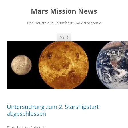
Zum
Inhalt
Mars Mission News
springen
Das Neuste aus Raumfahrt und Astronomie
Menü
Untersuchung zum 2. Starshipstart
abgeschlossen
Schreibe eine Antwort