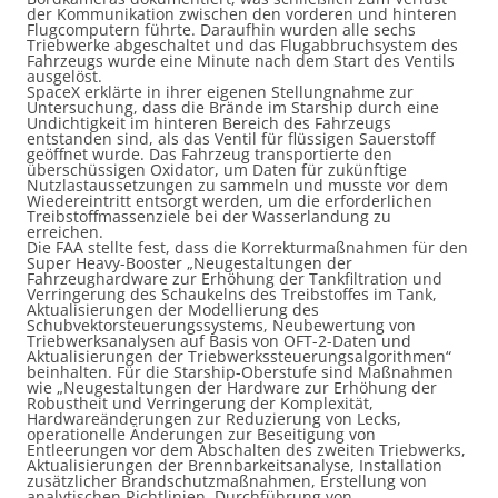
der Kommunikation zwischen den vorderen und hinteren
Flugcomputern führte. Daraufhin wurden alle sechs
Triebwerke abgeschaltet und das Flugabbruchsystem des
Fahrzeugs wurde eine Minute nach dem Start des Ventils
ausgelöst.
SpaceX erklärte in ihrer eigenen Stellungnahme zur
Untersuchung, dass die Brände im Starship durch eine
Undichtigkeit im hinteren Bereich des Fahrzeugs
entstanden sind, als das Ventil für flüssigen Sauerstoff
geöffnet wurde. Das Fahrzeug transportierte den
überschüssigen Oxidator, um Daten für zukünftige
Nutzlastaussetzungen zu sammeln und musste vor dem
Wiedereintritt entsorgt werden, um die erforderlichen
Treibstoffmassenziele bei der Wasserlandung zu
erreichen.
Die FAA stellte fest, dass die Korrekturmaßnahmen für den
Super Heavy-Booster „Neugestaltungen der
Fahrzeughardware zur Erhöhung der Tankfiltration und
Verringerung des Schaukelns des Treibstoffes im Tank,
Aktualisierungen der Modellierung des
Schubvektorsteuerungssystems, Neubewertung von
Triebwerksanalysen auf Basis von OFT-2-Daten und
Aktualisierungen der Triebwerkssteuerungsalgorithmen“
beinhalten. Für die Starship-Oberstufe sind Maßnahmen
wie „Neugestaltungen der Hardware zur Erhöhung der
Robustheit und Verringerung der Komplexität,
Hardwareänderungen zur Reduzierung von Lecks,
operationelle Änderungen zur Beseitigung von
Entleerungen vor dem Abschalten des zweiten Triebwerks,
Aktualisierungen der Brennbarkeitsanalyse, Installation
zusätzlicher Brandschutzmaßnahmen, Erstellung von
analytischen Richtlinien, Durchführung von