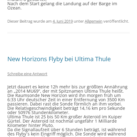
Nach dem Start gelang die Landung auf der Barge im
Ozean.
Dieser Beitrag wurde am
4. Juni 2019
unter
Allgemein
veröffentlicht.
New Horizons Flyby bei Ultima Thule
Schreibe eine Antwort
Jetzt dauert es keine 12h mehr bis zur größten Annährung
an „2014 MU69“, der mit Spitznamen Ultima Thule heißt.
Die Raumsonde New Horizon wird ihn morgen früh um
6:33 Uhr deutscher Zeit in einer Entfernung von 3500 Km
passieren. Dabei rast die Sonde förmlich an ihm vorbei.
Die Relativgeschwindigkeit beträgt 14,16 km pro Sekunde
oder 50976 Stundenkilometer.
Ultima Thule ist 25 bis 50 Km großer Asteroid im Kuiper
Gürtel. Der Asteroid ist nochmal ungefähr 1 Milliarde
Kilometer hinter Pluto.
Da die Signallaufzeit über 6 Stunden beträgt, ist während
des Flyby´s kein Eingriff möglich. Die Sonde wird während