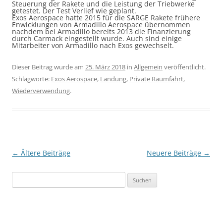
Steuerung der Rakete und die Leistung der Triebwerke
getestet. Der Test Verlief wie geplant.
Exos Aerospace hatte 2015 für die SARGE Rakete frühere
Enwicklungen von Armadillo Aerospace übernommen
nachdem bei Armadillo bereits 2013 die Finanzierung
durch Carmack eingestellt wurde. Auch sind einige
Mitarbeiter von Armadillo nach Exos gewechselt.
Dieser Beitrag wurde am
25. März 2018
in
Allgemein
veröffentlicht.
Schlagworte:
Exos Aerospace
,
Landung
,
Private Raumfahrt
,
Wiederverwendung
.
Beitragsnavigation
←
Ältere Beiträge
Neuere Beiträge
→
Suchen
nach: