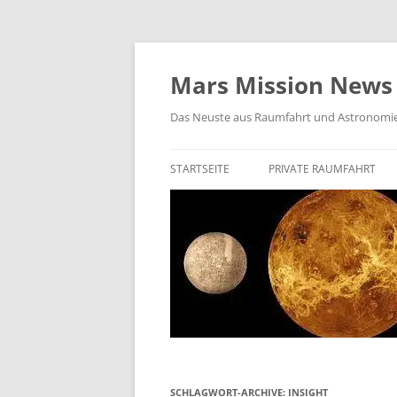
Zum
Inhalt
springen
Mars Mission News
Das Neuste aus Raumfahrt und Astronomi
STARTSEITE
PRIVATE RAUMFAHRT
SPACEX
BIEGELOW AEROSPACE
ROCKET LAB
VIRGIN GALACTIC
VAST SPACE
ISAR AEROSPACE
SCHLAGWORT-ARCHIVE:
INSIGHT