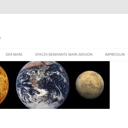
e
DER MARS
SPACEX BEMANNTE MARS MISSION
IMPRESSUM
DIE HERAUSFORDERUNGEN EINER
STARLINK SATELLITEN NETZWERK
BEMANNTEN MARS MISSION
FLÜGE ZUM MARS
GIBT ES AKTIVE VULKANISMUS
AUF DEM MARS
VALLES MARINERIS