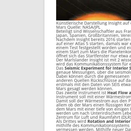
Künstlerische Darstellung Insight au
Mars Quelle: NASA/JPL
Beteiligt sind Wissenschaftler aus Fr
Japan, Spanien, Großbritannien, Vere
Nachdem Insight bereits 2016 starten s
auf einer Atlas 5 starten, damals wa
einem Test festgestellt worden und ei
einem Start zum Mars die Planetenko
öffnet sich das Startfenster nur etwa 
Der Marlslander Insight ist mit 2 wis
wird das Kommunikationssystem für e
Das
Seismic Experiment for Interior 
genaue Messungen, über die seismolo
Dabei können durch die gemessenen 
anderen Quellen Rückschlüsse auf da
erstmals mit den Daten von SEIS etw
Mars gesagt werden können.
Das zweite Instrument ist
Heat Flow a
Instrument soll mit einer Wärmestro
Damit soll der Wärmestrom aus den P
allem ob der Mars einen flüssigen Ke
dem Mars mit einer tiefe von einigen
werden um nach Unterirdischem Lebe
Zentrum für Luft und Raumfahrt (DLR)
Als Drittes wird
Rotation and Interio
mithilfe des Kommunikationssystems d
vermessen werden. Mithilfe neuer D