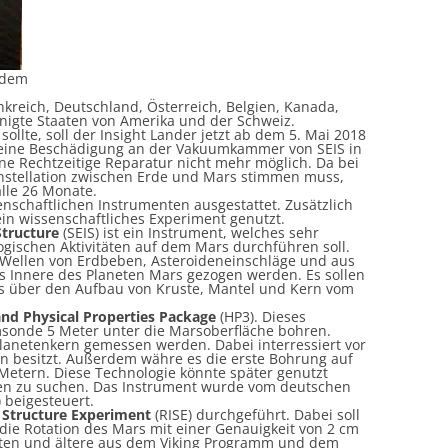
f dem
ankreich, Deutschland, Österreich, Belgien, Kanada,
inigte Staaten von Amerika und der Schweiz.
ollte, soll der Insight Lander jetzt ab dem 5. Mai 2018
r eine Beschädigung an der Vakuumkammer von SEIS in
ne Rechtzeitige Reparatur nicht mehr möglich. Da bei
nstellation zwischen Erde und Mars stimmen muss,
alle 26 Monate.
senschaftlichen Instrumenten ausgestattet. Zusätzlich
in wissenschaftliches Experiment genutzt.
Structure
(SEIS) ist ein Instrument, welches sehr
gischen Aktivitäten auf dem Mars durchführen soll.
Wellen von Erdbeben, Asteroideneinschläge und aus
s Innere des Planeten Mars gezogen werden. Es sollen
as über den Aufbau von Kruste, Mantel und Kern vom
nd Physical Properties Package
(HP3). Dieses
msonde 5 Meter unter die Marsoberfläche bohren.
lanetenkern gemessen werden. Dabei interressiert vor
rn besitzt. Außerdem währe es die erste Bohrung auf
 Metern. Diese Technologie könnte später genutzt
n zu suchen. Das Instrument wurde vom deutschen
 beigesteuert.
r Structure Experiment
(RISE) durchgeführt. Dabei soll
ie Rotation des Mars mit einer Genauigkeit von 2 cm
aten und ältere aus dem Viking Programm und dem