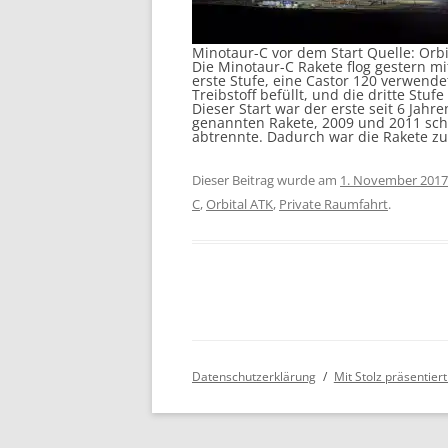
Minotaur-C vor dem Start Quelle: Orbi
Die Minotaur-C Rakete flog gestern mit 
erste Stufe, eine Castor 120 verwendet
Treibstoff befüllt, und die dritte Stufe
Dieser Start war der erste seit 6 Jahr
genannten Rakete, 2009 und 2011 schl
abtrennte. Dadurch war die Rakete zu
Dieser Beitrag wurde am
1. November 2017
C
,
Orbital ATK
,
Private Raumfahrt
.
Datenschutzerklärung
Mit Stolz präsentie