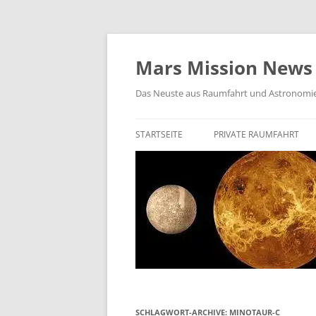
Zum
Inhalt
springen
Mars Mission News
Das Neuste aus Raumfahrt und Astronomi
STARTSEITE
PRIVATE RAUMFAHRT
SPACEX
BIEGELOW AEROSPACE
ROCKET LAB
VIRGIN GALACTIC
VAST SPACE
ISAR AEROSPACE
SCHLAGWORT-ARCHIVE:
MINOTAUR-C