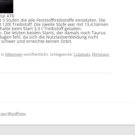
tal ATK
3 Stufen die alle Feststofftreibstoffe einsetzten. Die
 120t Treibstoff. Die zweite Stufe war mit 13,4 tonnen
 hatte beim Start 3,3 t Treibstoff geladen.
en. Die letzten beiden Starts, der damals noch Taurus
ugen fehl, da sich die Nutzlastverkleidung nicht
 schwer und erreichte keinen Orbit.
in
Allgemein
veröffentlicht. Schlagworte:
Cubesats
,
Minotaur-
rt von WordPress