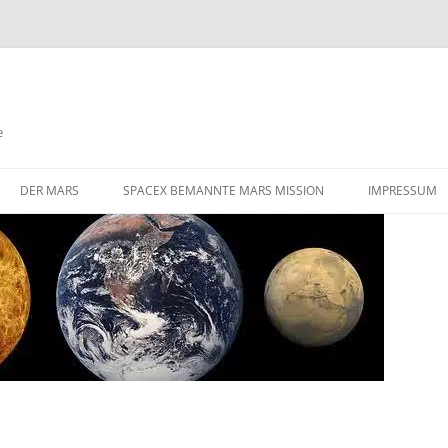
e
DER MARS
SPACEX BEMANNTE MARS MISSION
IMPRESSUM
DIE HERAUSFORDERUNGEN EINER
STARLINK SATELLITEN NETZWERK
BEMANNTEN MARS MISSION
FLÜGE ZUM MARS
GIBT ES AKTIVE VULKANISMUS
AUF DEM MARS
VALLES MARINERIS