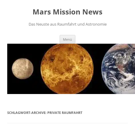
Zum
Inhalt
Mars Mission News
springen
Das Neuste aus Raumfahrt und Astronomie
Menü
SCHLAGWORT-ARCHIVE:
PRIVATE RAUMFAHRT