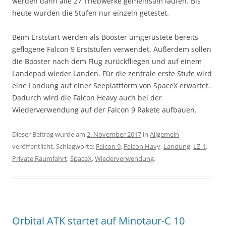
werden dann alle 27 Triebwerke gemeinsam laufen. Bis
heute wurden die Stufen nur einzeln getestet.
Beim Erststart werden als Booster umgerüstete bereits
geflogene Falcon 9 Erststufen verwendet. Außerdem sollen
die Booster nach dem Flug zurückfliegen und auf einem
Landepad wieder Landen. Für die zentrale erste Stufe wird
eine Landung auf einer Seeplattform von SpaceX erwartet.
Dadurch wird die Falcon Heavy auch bei der
Wiederverwendung auf der Falcon 9 Rakete aufbauen.
Dieser Beitrag wurde am
2. November 2017
in
Allgemein
veröffentlicht. Schlagworte:
Falcon 9
,
Falcon Havy
,
Landung
,
LZ-1
,
Private Raumfahrt
,
SpaceX
,
Wiederverwendung
.
Orbital ATK startet auf Minotaur-C 10