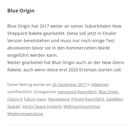
Blue Origin
Blue Origin hat 2017 weiter an seiner Suborbitalen New
Sheppard Rakete gearbeitet. Diese soll jetzt in Finaler
Version bereitstehen und muss nur noch einige Test
absolvieren bevor sie in den Kommerziellen Markt
eingeführt werden kann.
Weiter gearbeitet hat Blue Origin auch an der New Glenn
Rakete, auch wenn diese erst 2020 Erstmals starten soll.
Dieser Beitrag wurde am
24. Dezember 2017
in
Allgemein
veröffentlicht. Schlagworte:
bemannte Raumfahrt
,
Blue Origin
,
Falcon 9
,
Falcon Havy
,
Neuseeland
,
Private Raumfahrt
,
Satelliten
,
SpaceX
,
Vector Space Systems
,
Weltraumtourismus
,
Wiederverwendung
.