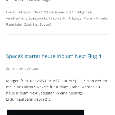
Dieser Beitrag wurde am
23. Dezember 2017
in
Allgemein
veröffentlicht. Schlagworte:
Falcon 9
,
H-IIA
,
Langer Marsch
,
Private
Raumfahrt
,
Satelliten
,
SpaceX
.
SpaceX startet heute Iridium Next Flug 4
Schreibe eine Antwort
Morgen früh, um 2:26 Uhr MEZ startet SpaceX zum vierten
mal eine Falcon 9 Rakete für Iridium. Dabei werden 10
neue Iridium Next Satelliten in eine niedrige
Erdumlaufbahn gebracht.