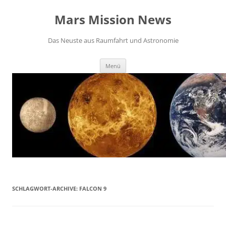
Zum
Inhalt
Mars Mission News
springen
Das Neuste aus Raumfahrt und Astronomie
Menü
SCHLAGWORT-ARCHIVE:
FALCON 9