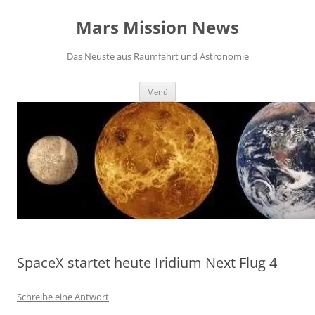
Zum
Inhalt
Mars Mission News
springen
Das Neuste aus Raumfahrt und Astronomie
Menü
SpaceX startet heute Iridium Next Flug 4
Schreibe eine Antwort