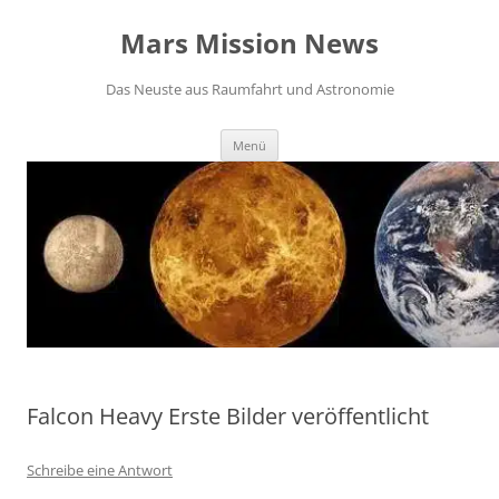
Zum
Inhalt
Mars Mission News
springen
Das Neuste aus Raumfahrt und Astronomie
Menü
Falcon Heavy Erste Bilder veröffentlicht
Schreibe eine Antwort