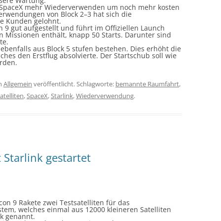
ößere Wartung.
ll SpaceX mehr Wiederverwenden um noch mehr kosten
erwendungen von Block 2–3 hat sich die
e Kunden gelohnt.
n 9 gut aufgestellt und führt im Offiziellen Launch
n Missionen enthält, knapp 50 Starts. Darunter sind
te.
ebenfalls aus Block 5 stufen bestehen. Dies erhöht die
ches den Erstflug absolvierte. Der Startschub soll wie
erden.
n
Allgemein
veröffentlicht. Schlagworte:
bemannte Raumfahrt
,
atelliten
,
SpaceX
,
Starlink
,
Wiederverwendung
.
 Starlink gestartet
lcon
9 Rakete zwei Testsatelliten für das
ystem, welches einmal aus 12000 kleineren Satelliten
nk
genannt.