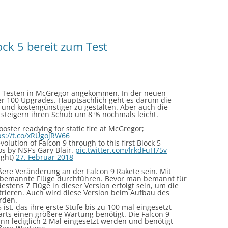
ock 5 bereit zum Test
 zum Testen in McGregor angekommen. In der neuen
ber 100 Upgrades. Hauptsächlich geht es darum die
nd kostengünstiger zu gestalten. Aber auch die
steigern ihren Schub um 8 % nochmals leicht.
ooster readying for static fire at McGregor;
ps://t.co/xRUgojRW66
volution of Falcon 9 through to this first Block 5
os by NSF’s Gary Blair.
pic.twitter.com/lrkdFuH75v
ight)
27. Februar 2018
rößere Veränderung an der Falcon 9 Rakete sein. Mit
h bemannte Flüge durchführen. Bevor man bemannt für
stens 7 Flüge in dieser Version erfolgt sein, um die
trieren. Auch wird diese Version beim Aufbau des
rden.
ist, das ihre erste Stufe bis zu 100 mal eingesetzt
arts einen größere Wartung benötigt. Die Falcon 9
kann lediglich 2 Mal eingesetzt werden und benötigt