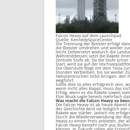
Falcon Heavy auf dem Launchpad
Quelle: KennedySpaceCenter
Die Trennung der Booster erfolgt da
die Booster umdrehen und wieder zum S
leicht Zeitversetzt wodurch die Landun
Währenddessen setzt die Rakete ihren
Zentrale Stufe ab. Da die Stufe schon s
Start, wird sie auf der Hochseeplattf
Die Oberstufe fliegt mit dem Tesla zu
Stunden Verbleiben, bis sie wieder Zü
Heliozentrischen Orbit bringen, den 
wegführt.
Sollte dies so alles erfolgreich sein, 
wenn nicht alles klappt, muss das nich
Erfolg, wenn es die Rakete soweit vom
Elon Musk sagte bereits mehrfach das 
Was macht die Falcon Heavy so beso
Die Falcon Heavy ist ab heute Abend d
der Geschichte wird sie lediglich von
Rakete war stärker, jedoch nie erfolgr
Durch die Wiederverwendung der Boost
Heavy zu einem Preis anbieten, der al
Falcon Heavy besteht noch aus Stufen
können. In Zukunft sollen alle Erstst