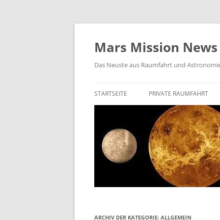
Zum
Inhalt
springen
Mars Mission News
Das Neuste aus Raumfahrt und Astronomi
STARTSEITE
PRIVATE RAUMFAHRT
SPACEX
BIEGELOW AEROSPACE
ROCKET LAB
VIRGIN GALACTIC
VAST SPACE
ISAR AEROSPACE
ARCHIV DER KATEGORIE:
ALLGEMEIN