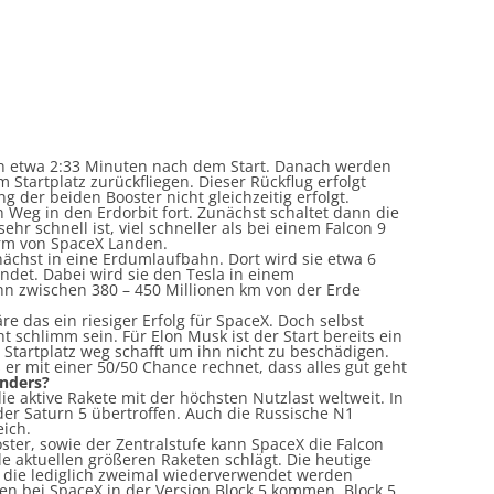
nn etwa 2:33 Minuten nach dem Start. Danach werden
tartplatz zurückfliegen. Dieser Rückflug erfolgt
g der beiden Booster nicht gleichzeitig erfolgt.
 Weg in den Erdorbit fort. Zunächst schaltet dann die
ehr schnell ist, viel schneller als bei einem Falcon 9
orm von SpaceX Landen.
nächst in eine Erdumlaufbahn. Dort wird sie etwa 6
ndet. Dabei wird sie den Tesla in einem
ihn zwischen 380 – 450 Millionen km von der Erde
wäre das ein riesiger Erfolg für SpaceX. Doch selbst
t schlimm sein. Für Elon Musk ist der Start bereits ein
 Startplatz weg schafft um ihn nicht zu beschädigen.
er mit einer 50/50 Chance rechnet, dass alles gut geht
nders?
ie aktive Rakete mit der höchsten Nutzlast weltweit. In
 der Saturn 5 übertroffen. Auch die Russische N1
eich.
er, sowie der Zentralstufe kann SpaceX die Falcon
le aktuellen größeren Raketen schlägt. Die heutige
 die lediglich zweimal wiederverwendet werden
ufen bei SpaceX in der Version Block 5 kommen. Block 5