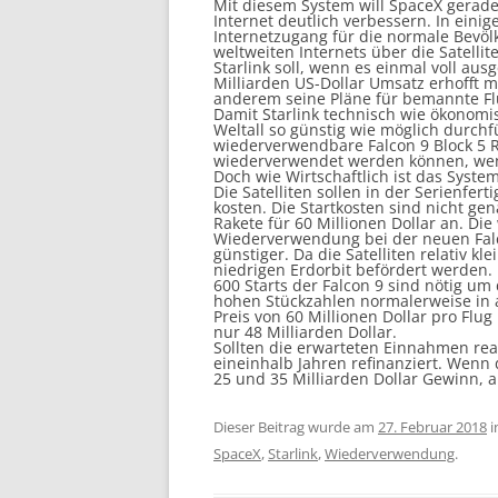
Mit diesem System will
SpaceX
gerade
Internet deutlich verbessern. In ein
Internetzugang für die normale Bevöl
weltweiten Internets über die Satelli
Starlink
soll, wenn es einmal voll aus
Milliarden US-Dollar Umsatz erhofft m
anderem seine
Pläne für bemannte F
Damit
Starlink
technisch wie ökonomis
Weltall so günstig wie möglich durch
wiederverwendbare
Falcon
9 Block 5 
wiederverwendet werden können, wenn
Doch wie Wirtschaftlich ist das Syste
Die Satelliten sollen in der Serienfer
kosten. Die Startkosten sind nicht ge
Rakete für 60 Millionen Dollar an. Di
Wiederverwendung bei der neuen
Fa
günstiger. Da die Satelliten relativ kl
niedrigen Erdorbit befördert werden.
600 Starts der
Falcon
9 sind nötig um
hohen Stückzahlen normalerweise in a
Preis von 60 Millionen Dollar pro Flug
nur 48 Milliarden Dollar.
Sollten die erwarteten
Einnahmen
rea
eineinhalb Jahren refinanziert. Wenn d
25 und 35 Milliarden Dollar Gewinn, a
Dieser Beitrag wurde am
27. Februar 2018
i
SpaceX
,
Starlink
,
Wiederverwendung
.