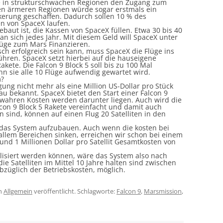
 in strukturschwachen Regionen den Zugang zum
igen ärmeren Regionen würde sogar erstmals ein
kerung geschaffen. Dadurch sollen 10 % des
ten von
SpaceX
laufen.
gebaut ist, die Kassen von
SpaceX
füllen. Etwa 30 bis 40
an sich jedes Jahr. Mit diesem Geld will
SpaceX
unter
lüge zum Mars
Finanzieren.
ch erfolgreich sein kann, muss
SpaceX
die Flüge ins
führen.
SpaceX
setzt hierbei auf die hauseigene
Rakete. Die
Falcon
9 Block 5 soll bis zu 100 Mal
 sie alle 10 Flüge aufwendig gewartet wird.
m?
tigung nicht mehr als eine Million US-Dollar pro Stück
nau bekannt.
SpaceX
bietet den Start einer
Falcon
9
e wahren Kosten werden darunter liegen. Auch wird die
lcon
9 Block 5 Rakete vereinfacht und damit auch
ein sind, können auf einen Flug 20 Satelliten in den
 das System aufzubauen. Auch wenn die kosten bei
llem Bereichen sinken, erreichen wir schon bei einem
 und 1 Millionen Dollar pro Satellit Gesamtkosten von
lisiert werden können,
wäre
das System also nach
ie Satelliten im Mittel 10 Jahre halten sind zwischen
bzüglich der Betriebskosten, möglich.
n
Allgemein
veröffentlicht. Schlagworte:
Falcon 9
,
Marsmission
,