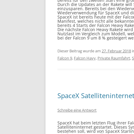
bereits für den zweiten Start eine gr
Durch die Updates an der Rakete wi
einzusparen. Bereits bei den Wiederv
Wiederverwendung für SpaceX und di
SpaceX ist bereits heute mit der Falco
Manifest, welches nicht alle bekannte
bereits 4 Starts der Falcon Heavy Rake
Die nächste Falcon Heavy Rakete wird 
Nutzlast im Vergleich zum Modell, wel
bei der Falcon 9 um 8 % gesteigert w
Dieser Beitrag wurde am
27. Februar 2018
i
Falcon 9
,
Falcon Havy
,
Private Raumfahrt
,
S
SpaceX Satelliteninternet
Schreibe eine Antwort
SpaceX
hat beim letzten Flug ihrer
Fa
Satelliteninternet gestartet. Dieses S
bestehen soll, wird von
SpaceX
Starli