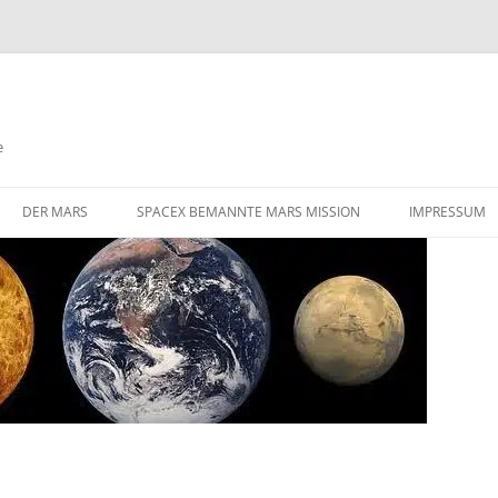
e
DER MARS
SPACEX BEMANNTE MARS MISSION
IMPRESSUM
DIE HERAUSFORDERUNGEN EINER
STARLINK SATELLITEN NETZWERK
BEMANNTEN MARS MISSION
FLÜGE ZUM MARS
GIBT ES AKTIVE VULKANISMUS
AUF DEM MARS
VALLES MARINERIS