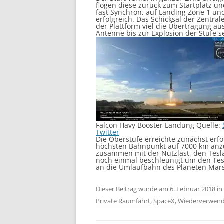
flogen diese zurück zum Startplatz u
fast Synchron, auf Landing Zone 1 un
erfolgreich. Das Schicksal der Zentra
der Plattform viel die Übertragung au
Antenne bis zur Explosion der Stufe s
Falcon Havy Booster Landung Quelle:
Twitter
Die Oberstufe erreichte zunächst erf
höchsten Bahnpunkt auf 7000 km anzu
zusammen mit der Nutzlast, den Tesla
noch einmal beschleunigt um den Tesl
an die Umlaufbahn des Planeten Mars
Dieser Beitrag wurde am
6. Februar 2018
in
Private Raumfahrt
,
SpaceX
,
Wiederverwen