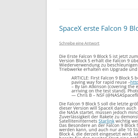
SpaceX erste Falcon 9 Bl
Schreibe eine Antwort
Die Erste Falcon 9 Block 5 ist jetzt
Version Block 5 erhält die Falcon 9 ü
Wiederverwendung zu beschleunigen u
Triebwerke erhalten ein Upgrade und 
ARTICLE: First Falcon 9 Block 5 b
paving way for rapid reuse –
htt
– By Ian Atkinson (covering the e
arriving on the test stand). Phot
— Chris B – NSF (@NASASpacefl
Die Falcon 9 Block 5 soll die letzte g
dieser Version will SpaceX dann auc
die NASA startet, müssen jedoch minde
Zuverlässigkeit der Rakete zu demons
Satelliteninternets
Starlink
wichtig we
Das Besondere an der Falcon 9 Block 5 
werden kann, und auch nur alle 10 St
Block 4, die derzeit eingesetzt wird, 