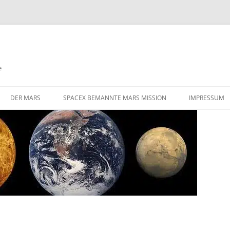
e
DER MARS
SPACEX BEMANNTE MARS MISSION
IMPRESSUM
DIE HERAUSFORDERUNGEN EINER
STARLINK SATELLITEN NETZWERK
BEMANNTEN MARS MISSION
FLÜGE ZUM MARS
GIBT ES AKTIVE VULKANISMUS
AUF DEM MARS
VALLES MARINERIS