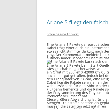
Ariane 5 fliegt den falsc
Schreibe eine Antwort
Eine Ariane 5 Rakete der europäischen
Dabei trägt einer auch ein Instrument
etwas nicht stimmte, da kurz nach de
ging. Der Kommentator meldete hier 
aufmerksamer Beobachter bereits das 
Eine Ariane 5 Rakete beim Start Quell
Dies geschah möglicherweise, weil d
ein Orbit mit 250 km X 42000 km X 3 
auch sehr gut getroffen. Jedoch bei 
den Erdäquator von 3 Grad, eine Neig
Dabei flog die Rakete sehr nah an der
wohl ursächlich für den Abbruch der 
Flugbahn bemerkte und die Rakete spre
der Programmierung des Flugcomputer
Probleme verursacht hat.
Diese größere Abweichung ist für die 
Mengen Treibstoff einsetzen als gepl
müssen die Satelliten jetzt mit ihre