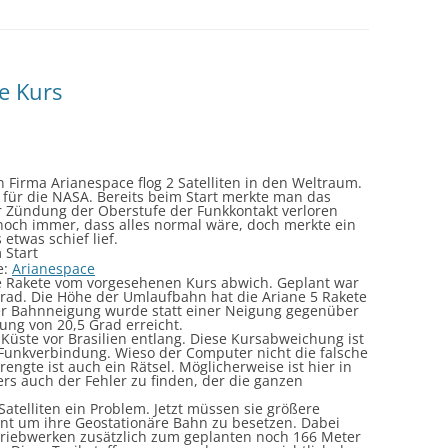
he Kurs
 Firma Arianespace flog 2 Satelliten in den Weltraum.
 für die NASA. Bereits beim Start merkte man das
r Zündung der Oberstufe der Funkkontakt verloren
noch immer, dass alles normal wäre, doch merkte ein
etwas schief lief.
e:
Arianespace
ie Rakete vom vorgesehenen Kurs abwich. Geplant war
Grad. Die Höhe der Umlaufbahn hat die Ariane 5 Rakete
der Bahnneigung wurde statt einer Neigung gegenüber
ung von 20,5 Grad erreicht.
 Küste vor Brasilien entlang. Diese Kursabweichung ist
Funkverbindung. Wieso der Computer nicht die falsche
ngte ist auch ein Rätsel. Möglicherweise ist hier in
s auch der Fehler zu finden, der die ganzen
Satelliten ein Problem. Jetzt müssen sie größere
ant um ihre Geostationäre Bahn zu besetzen. Dabei
n Triebwerken zusätzlich zum geplanten noch 166 Meter