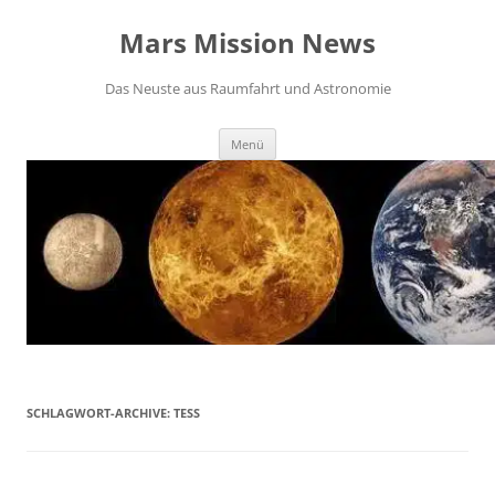
Zum
Inhalt
Mars Mission News
springen
Das Neuste aus Raumfahrt und Astronomie
Menü
SCHLAGWORT-ARCHIVE:
TESS