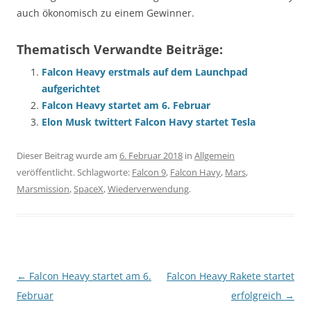
auch ökonomisch zu einem Gewinner.
Thematisch Verwandte Beiträge:
Falcon Heavy erstmals auf dem Launchpad
aufgerichtet
Falcon Heavy startet am 6. Februar
Elon Musk twittert Falcon Havy startet Tesla
Dieser Beitrag wurde am
6. Februar 2018
in
Allgemein
veröffentlicht. Schlagworte:
Falcon 9
,
Falcon Havy
,
Mars
,
Marsmission
,
SpaceX
,
Wiederverwendung
.
Beitragsnavigation
←
Falcon Heavy startet am 6.
Falcon Heavy Rakete startet
Februar
erfolgreich
→