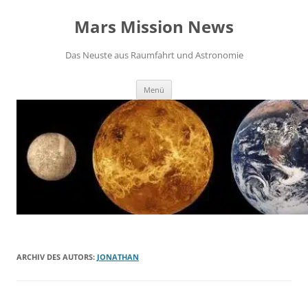
Zum
Inhalt
Mars Mission News
springen
Das Neuste aus Raumfahrt und Astronomie
Menü
ARCHIV DES AUTORS:
JONATHAN