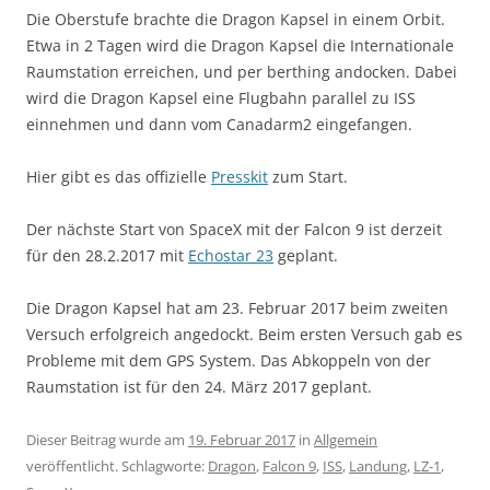
Die Oberstufe brachte die Dragon Kapsel in einem Orbit.
Etwa in 2 Tagen wird die Dragon Kapsel die Internationale
Raumstation erreichen, und per berthing andocken. Dabei
wird die Dragon Kapsel eine Flugbahn parallel zu ISS
einnehmen und dann vom Canadarm2 eingefangen.
Hier gibt es das offizielle
Presskit
zum Start.
Der nächste Start von SpaceX mit der Falcon 9 ist derzeit
für den 28.2.2017 mit
Echostar 23
geplant.
Die Dragon Kapsel hat am 23. Februar 2017 beim zweiten
Versuch erfolgreich angedockt. Beim ersten Versuch gab es
Probleme mit dem GPS System. Das Abkoppeln von der
Raumstation ist für den 24. März 2017 geplant.
Dieser Beitrag wurde am
19. Februar 2017
in
Allgemein
veröffentlicht. Schlagworte:
Dragon
,
Falcon 9
,
ISS
,
Landung
,
LZ-1
,