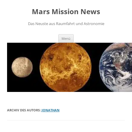
Zum
Inhalt
Mars Mission News
springen
Das Neuste aus Raumfahrt und Astronomie
Menü
ARCHIV DES AUTORS:
JONATHAN