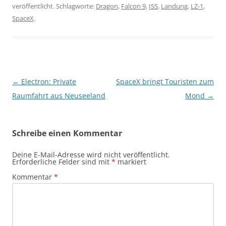
veröffentlicht. Schlagworte:
Dragon
,
Falcon 9
,
ISS
,
Landung
,
LZ-1
,
SpaceX
.
Beitragsnavigation
←
Electron: Private
SpaceX bringt Touristen zum
Raumfahrt aus Neuseeland
Mond
→
Schreibe einen Kommentar
Deine E-Mail-Adresse wird nicht veröffentlicht.
Erforderliche Felder sind mit
*
markiert
Kommentar
*