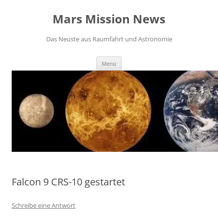
Zum
Inhalt
Mars Mission News
springen
Das Neuste aus Raumfahrt und Astronomie
Menü
Falcon 9 CRS-10 gestartet
Schreibe eine Antwort