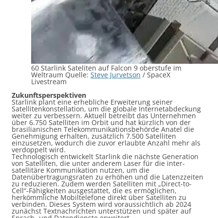
60 Starlink Sateliten auf Falcon 9 oberstufe im
Weltraum Quelle:
Steve Jurvetson
/ SpaceX
Livestream
Zukunftsperspektiven
Starlink plant eine erhebliche Erweiterung seiner
Satellitenkonstellation, um die globale Internetabdeckung
weiter zu verbessern. Aktuell betreibt das Unternehmen
über 6.750 Satelliten im Orbit und hat kürzlich von der
brasilianischen Telekommunikationsbehörde Anatel die
Genehmigung erhalten, zusätzlich 7.500 Satelliten
einzusetzen, wodurch die zuvor erlaubte Anzahl mehr als
verdoppelt wird.
Technologisch entwickelt Starlink die nächste Generation
von Satelliten, die unter anderem Laser für die inter-
satellitäre Kommunikation nutzen, um die
Datenübertragungsraten zu erhöhen und die Latenzzeiten
zu reduzieren. Zudem werden Satelliten mit „Direct-to-
Cell“-Fähigkeiten ausgestattet, die es ermöglichen,
herkömmliche Mobiltelefone direkt über Satelliten zu
verbinden. Dieses System wird voraussichtlich ab 2024
zunächst Textnachrichten unterstützen und später auf
Sprach- und Datendienste erweitert.