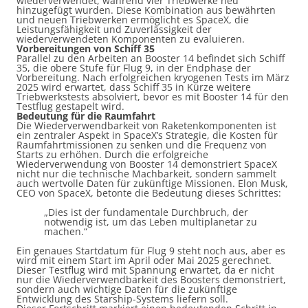
wiederverwendet, während vier Triebwerke neu
hinzugefügt wurden. Diese Kombination aus bewährten
und neuen Triebwerken ermöglicht es SpaceX, die
Leistungsfähigkeit und Zuverlässigkeit der
wiederverwendeten Komponenten zu evaluieren.
Vorbereitungen von Schiff 35
Parallel zu den Arbeiten an Booster 14 befindet sich Schiff
35, die obere Stufe für Flug 9, in der Endphase der
Vorbereitung. Nach erfolgreichen kryogenen Tests im März
2025 wird erwartet, dass Schiff 35 in Kürze weitere
Triebwerkstests absolviert, bevor es mit Booster 14 für den
Testflug gestapelt wird.
Bedeutung für die Raumfahrt
Die Wiederverwendbarkeit von Raketenkomponenten ist
ein zentraler Aspekt in SpaceX’s Strategie, die Kosten für
Raumfahrtmissionen zu senken und die Frequenz von
Starts zu erhöhen. Durch die erfolgreiche
Wiederverwendung von Booster 14 demonstriert SpaceX
nicht nur die technische Machbarkeit, sondern sammelt
auch wertvolle Daten für zukünftige Missionen. Elon Musk,
CEO von SpaceX, betonte die Bedeutung dieses Schrittes:
„Dies ist der fundamentale Durchbruch, der
notwendig ist, um das Leben multiplanetar zu
machen.“
Ein genaues Startdatum für Flug 9 steht noch aus, aber es
wird mit einem Start im April oder Mai 2025 gerechnet.
Dieser Testflug wird mit Spannung erwartet, da er nicht
nur die Wiederverwendbarkeit des Boosters demonstriert,
sondern auch wichtige Daten für die zukünftige
Entwicklung des Starship-Systems liefern soll.​