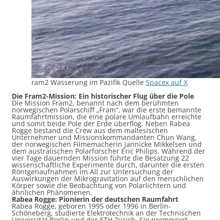
ram2 Wasserung im Pazifik Quelle
Spacex auf X
Die Fram2-Mission: Ein historischer Flug über die Pole
Die Mission Fram2, benannt nach dem berühmten
norwegischen Polarschiff „Fram“, war die erste bemannte
Raumfahrtmission, die eine polare Umlaufbahn erreichte
und somit beide Pole der Erde überflog. Neben Rabea
Rogge bestand die Crew aus dem maltesischen
Unternehmer und Missionskommandanten Chun Wang,
der norwegischen Filmemacherin Jannicke Mikkelsen und
dem australischen Polarforscher Eric Philips. Während der
vier Tage dauernden Mission führte die Besatzung 22
wissenschaftliche Experimente durch, darunter die ersten
Röntgenaufnahmen im All zur Untersuchung der
Auswirkungen der Mikrogravitation auf den menschlichen
Körper sowie die Beobachtung von Polarlichtern und
ähnlichen Phänomenen. ​
Rabea Rogge: Pionierin der deutschen Raumfahrt
Rabea Rogge, geboren 1995 oder 1996 in Berlin-
Schöneberg, studierte Elektrotechnik an der Technischen
Universität Berlin und der ETH Zürich. Sie promoviert