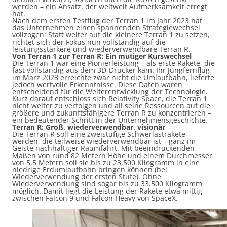
werden – ein Ansatz, der weltweit Aufmerksamkeit erregt
hat.
Nach dem ersten Testflug der Terran 1 im Jahr 2023 hat
das Unternehmen einen spannenden Strategiewechsel
vollzogen: Statt weiter auf die kleinere Terran 1 zu setzen,
richtet sich der Fokus nun vollständig auf die
leistungsstärkere und wiederverwendbare Terran R.
Von Terran 1 zur Terran R: Ein mutiger Kurswechsel
Die Terran 1 war eine Pionierleistung – als erste Rakete, die
fast vollständig aus dem 3D-Drucker kam. Ihr Jungfernflug
im März 2023 erreichte zwar nicht die Umlaufbahn, lieferte
jedoch wertvolle Erkenntnisse. Diese Daten waren
entscheidend für die Weiterentwicklung der Technologie.
Kurz darauf entschloss sich Relativity Space, die Terran 1
nicht weiter zu verfolgen und all seine Ressourcen auf die
größere und zukunftsfähigere Terran R zu konzentrieren –
ein bedeutender Schritt in der Unternehmensgeschichte.
Terran R: Groß, wiederverwendbar, visionär
Die Terran R soll eine zweistufige Schwerlastrakete
werden, die teilweise wiederverwendbar ist – ganz im
Geiste nachhaltiger Raumfahrt. Mit beeindruckenden
Maßen von rund 82 Metern Höhe und einem Durchmesser
von 5,5 Metern soll sie bis zu 23.500 Kilogramm in eine
niedrige Erdumlaufbahn bringen können (bei
Wiederverwendung der ersten Stufe). Ohne
Wiederverwendung sind sogar bis zu 33.500 Kilogramm
möglich. Damit liegt die Leistung der Rakete etwa mittig
zwischen Falcon 9 und Falcon Heavy von SpaceX.