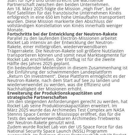
Start für iQPS und unterstreicht die wachsende
Partnerschaft zwischen den beiden Unternehmen.
Am 18. März 2025 folgte die Mission „High Five“, bei der
fünf Satelliten für das französische Unternehmen Kinéis
erfolgreich in eine 650 km hohe Umlaufbahn transportiert
wurden. Diese Mission markierte den Abschluss der
vollständigen Konstellation von Kinéis innerhalb weniger
Monate.
Fortschritte bei der Entwicklung der Neutron-Rakete
Parallel zu den laufenden Electron-Missionen arbeitet
Rocket Lab intensiv an der Entwicklung der Neutron-
Rakete, einer mittelgroßen, wiederverwendbaren
Trägerrakete. Die Neutron-Rakete soll größere Nutzlasten
transportieren können und somit neue Marktsegmente für
Rocket Lab erschließen. Der Erstflug ist für die zweite
Hälfte des Jahres 2025 geplant.
Ein bedeutender Meilenstein in diesem Zusammenhang ist
die Einführung der schwimmenden Landeplattform
„Return On Investment“. Diese Plattform ermöglicht es der
Neutron-Rakete, nach dem Start auf See zu landen und
wiederverwendet zu werden, was die Effizienz und
Nachhaltigkeit der Missionen erhöht.
Erweiterung der Produktionskapazitäten und
strategische Partnerschaften
Um den steigenden Anforderungen gerecht zu werden, hat
Rocket Lab seine Produktionskapazitäten erweitert. Im
März 2025 wurde das Archimedes Test Complex am NASA
Stennis Space Center in Mississippi eröffnet, das für die
Tests des wiederverwendbaren Archimedes-Triebwerks
der Neutron-Rakete genutzt wird.
Zudem wurde Rocket Lab von der US Space Force für das
National Security Space Launch (NSSL) Programm