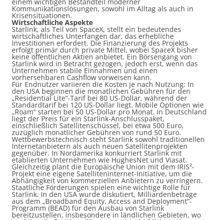
einem wichtigen Bestandteil moderner
Kommunikationslösungen, sowohl im Alltag als auch in
Krisensituationen.
Wirtschaftliche Aspekte
Starlink, als Teil von SpaceX, stellt ein bedeutendes
wirtschaftliches Unterfangen dar, das erhebliche
Investitionen erfordert. Die Finanzierung des Projekts
erfolgt primär durch private Mittel, wobei SpaceX bisher
keine öffentlichen Aktien anbietet. Ein Börsengang von
Starlink wird in Betracht gezogen, jedoch erst, wenn das
Unternehmen stabile Einnahmen und einen
vorhersehbaren Cashflow vorweisen kann.
Für Endnutzer variieren die Kosten je nach Nutzung: In
den USA beginnen die monatlichen Gebühren für den
„Residential Lite“-Tarif bei 80 US-Dollar, während der
Standardtarif bei 120 US-Dollar liegt. Mobile Optionen wie
„Roam“ starten bei 50 US-Dollar pro Monat. In Deutschland
liegt der Preis für ein Starlink-Anschlusspaket,
einschließlich Satellitenschüssel, bei etwa 500 Euro,
zuzüglich monatlicher Gebühren von rund 50 Euro.
Wettbewerbstechnisch steht Starlink sowohl traditionellen
Internetanbietern als auch neuen Satellitenprojekten
gegenüber. In Nordamerika konkurriert Starlink mit
etablierten Unternehmen wie HughesNet und Viasat.
Gleichzeitig plant die Europäische Union mit dem IRIS²-
Projekt eine eigene Satelliteninternet-Initiative, um die
Abhängigkeit von kommerziellen Anbietern zu verringern.
Staatliche Förderungen spielen eine wichtige Rolle für
Starlink. In den USA wurde diskutiert, Milliardenbeträge
aus dem „Broadband Equity, Access and Deployment“-
Programm (BEAD) für den Ausbau von Starlink
bereitzustellen, insbesondere in ländlichen Gebieten, wo