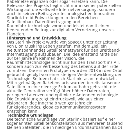
Kabelnetze ergänzen oder sogar ersetzen kann. Die
Relevanz des Projekts liegt nicht nur in seiner potenziellen
Wirkung auf die weltweite Internetversorgung, sondern
auch in seinem Beitrag zur technologischen Innovation:
Starlink treibt Entwicklungen in den Bereichen
Satellitenbau, Datenübertragung und
Raumfahrttechnologie voran und leistet damit einen
bedeutenden Beitrag zur digitalen Vernetzung unseres
Planeten.
Hintergrund und Entwicklung
Das Starlink-Projekt wurde von SpaceX unter der Leitung
von Elon Musk ins Leben gerufen, mit dem Ziel, ein
weltumspannendes Satellitennetzwerk für den Breitband-
Internetzugang aufzubauen. Die Idee entstand Mitte der
2010er-Jahre im Rahmen der Vision, die
Raumfahrttechnologie nicht nur für den Transport ins All,
sondern auch zur Verbesserung des Lebens auf der Erde
zu nutzen. Die ersten Prototypen wurden 2018 in den Orbit
gebracht, gefolgt von einer stetigen Weiterentwicklung der
Technologie. Seitdem hat sich Starlink rasant entwickelt:
Mit regelmäßigen Raketenstarts wurden bereits tausende
Satelliten in eine niedrige Erdumlaufbahn gebracht, die
aktuelle Generation verfügt über höhere Datenraten,
geringere Latenzen und optimierte Antennentechnologie.
Die Entwicklung zeigt eindrucksvoll, wie aus einer
visionären Idee innerhalb weniger Jahre ein
funktionierendes, globales Kommunikationssystem
entstehen kann.
Technische Grundlagen
Die technische Grundlage von Starlink basiert auf einer
sogenannten Satellitenkonstellation aus mehreren tausend
kleinen Satelliten, die in niedrigen Erdumlaufbahnen (LEO)