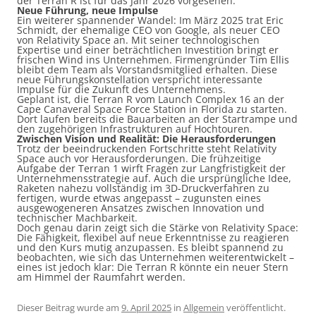
der Terran R ist für das Jahr 2026 vorgesehen.
Neue Führung, neue Impulse
Ein weiterer spannender Wandel: Im März 2025 trat Eric
Schmidt, der ehemalige CEO von Google, als neuer CEO
von Relativity Space an. Mit seiner technologischen
Expertise und einer beträchtlichen Investition bringt er
frischen Wind ins Unternehmen. Firmengründer Tim Ellis
bleibt dem Team als Vorstandsmitglied erhalten. Diese
neue Führungskonstellation verspricht interessante
Impulse für die Zukunft des Unternehmens.
Geplant ist, die Terran R vom Launch Complex 16 an der
Cape Canaveral Space Force Station in Florida zu starten.
Dort laufen bereits die Bauarbeiten an der Startrampe und
den zugehörigen Infrastrukturen auf Hochtouren.
Zwischen Vision und Realität: Die Herausforderungen
Trotz der beeindruckenden Fortschritte steht Relativity
Space auch vor Herausforderungen. Die frühzeitige
Aufgabe der Terran 1 wirft Fragen zur Langfristigkeit der
Unternehmensstrategie auf. Auch die ursprüngliche Idee,
Raketen nahezu vollständig im 3D-Druckverfahren zu
fertigen, wurde etwas angepasst – zugunsten eines
ausgewogeneren Ansatzes zwischen Innovation und
technischer Machbarkeit.
Doch genau darin zeigt sich die Stärke von Relativity Space:
Die Fähigkeit, flexibel auf neue Erkenntnisse zu reagieren
und den Kurs mutig anzupassen. Es bleibt spannend zu
beobachten, wie sich das Unternehmen weiterentwickelt –
eines ist jedoch klar: Die Terran R könnte ein neuer Stern
am Himmel der Raumfahrt werden.
Dieser Beitrag wurde am
9. April 2025
in
Allgemein
veröffentlicht.