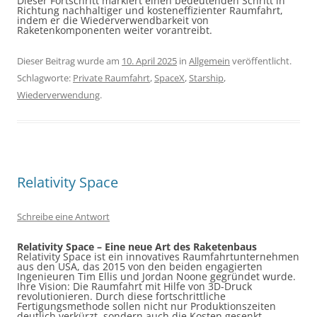
Dieser Fortschritt markiert einen bedeutenden Schritt in
Richtung nachhaltiger und kosteneffizienter Raumfahrt,
indem er die Wiederverwendbarkeit von
Raketenkomponenten weiter vorantreibt.
Dieser Beitrag wurde am
10. April 2025
in
Allgemein
veröffentlicht.
Schlagworte:
Private Raumfahrt
,
SpaceX
,
Starship
,
Wiederverwendung
.
Relativity Space
Schreibe eine Antwort
Relativity Space – Eine neue
Art
des Raketenbaus
Relativity Space ist ein innovatives Raumfahrtunternehmen
aus den USA, das 2015 von den beiden engagierten
Ingenieuren Tim Ellis und Jordan Noone gegründet wurde.
Ihre Vision: Die Raumfahrt mit Hilfe von 3D-Druck
revolutionieren. Durch diese fortschrittliche
Fertigungsmethode sollen nicht nur Produktionszeiten
deutlich verkürzt, sondern auch die Kosten gesenkt