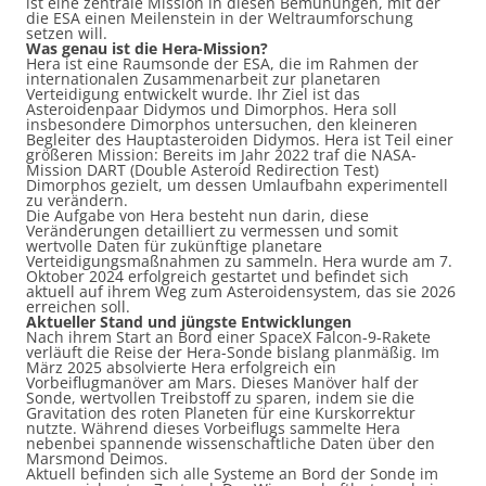
ist eine zentrale Mission in diesen Bemühungen, mit der
die ESA einen Meilenstein in der Weltraumforschung
setzen will.
Was genau ist die Hera-Mission?
Hera ist eine Raumsonde der ESA, die im Rahmen der
internationalen Zusammenarbeit zur planetaren
Verteidigung entwickelt wurde. Ihr Ziel ist das
Asteroidenpaar Didymos und Dimorphos. Hera soll
insbesondere Dimorphos untersuchen, den kleineren
Begleiter des Hauptasteroiden Didymos. Hera ist Teil einer
größeren Mission: Bereits im Jahr 2022 traf die NASA-
Mission DART (Double Asteroid Redirection Test)
Dimorphos gezielt, um dessen Umlaufbahn experimentell
zu verändern.
Die Aufgabe von Hera besteht nun darin, diese
Veränderungen detailliert zu vermessen und somit
wertvolle Daten für zukünftige planetare
Verteidigungsmaßnahmen zu sammeln. Hera wurde am 7.
Oktober 2024 erfolgreich gestartet und befindet sich
aktuell auf ihrem Weg zum Asteroidensystem, das sie 2026
erreichen soll.
Aktueller Stand und jüngste Entwicklungen
Nach ihrem Start an Bord einer SpaceX Falcon-9-Rakete
verläuft die Reise der Hera-Sonde bislang planmäßig. Im
März 2025 absolvierte Hera erfolgreich ein
Vorbeiflugmanöver am Mars. Dieses Manöver half der
Sonde, wertvollen Treibstoff zu sparen, indem sie die
Gravitation des roten Planeten für eine Kurskorrektur
nutzte. Während dieses Vorbeiflugs sammelte Hera
nebenbei spannende wissenschaftliche Daten über den
Marsmond Deimos.
Aktuell befinden sich alle Systeme an Bord der Sonde im