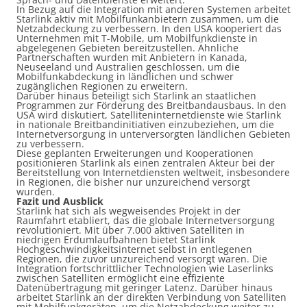
In Bezug auf die Integration mit anderen Systemen arbeitet
Starlink aktiv mit Mobilfunkanbietern zusammen, um die
Netzabdeckung zu verbessern. In den USA kooperiert das
Unternehmen mit T-Mobile, um Mobilfunkdienste in
abgelegenen Gebieten bereitzustellen. Ähnliche
Partnerschaften wurden mit Anbietern in Kanada,
Neuseeland und Australien geschlossen, um die
Mobilfunkabdeckung in ländlichen und schwer
zugänglichen Regionen zu erweitern.
Darüber hinaus beteiligt sich Starlink an staatlichen
Programmen zur Förderung des Breitbandausbaus. In den
USA wird diskutiert, Satelliteninternetdienste wie Starlink
in nationale Breitbandinitiativen einzubeziehen, um die
Internetversorgung in unterversorgten ländlichen Gebieten
zu verbessern.
Diese geplanten Erweiterungen und Kooperationen
positionieren Starlink als einen zentralen Akteur bei der
Bereitstellung von Internetdiensten weltweit, insbesondere
in Regionen, die bisher nur unzureichend versorgt
wurden.
Fazit und Ausblick
Starlink hat sich als wegweisendes Projekt in der
Raumfahrt etabliert, das die globale Internetversorgung
revolutioniert. Mit über 7.000 aktiven Satelliten in
niedrigen Erdumlaufbahnen bietet Starlink
Hochgeschwindigkeitsinternet selbst in entlegenen
Regionen, die zuvor unzureichend versorgt waren. Die
Integration fortschrittlicher Technologien wie Laserlinks
zwischen Satelliten ermöglicht eine effiziente
Datenübertragung mit geringer Latenz. Darüber hinaus
arbeitet Starlink an der direkten Verbindung von Satelliten
mit Mobilfunkgeräten, um die Netzabdeckung weiter zu