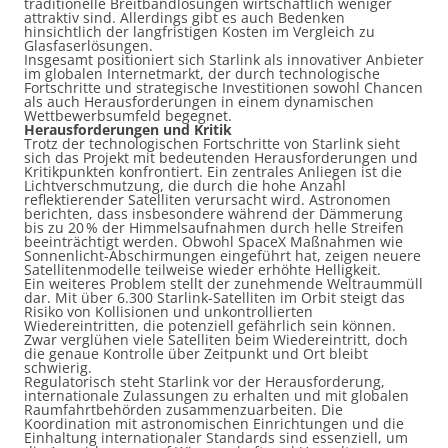
traditionelle Breitbandlösungen wirtschaftlich weniger
attraktiv sind. Allerdings gibt es auch Bedenken
hinsichtlich der langfristigen Kosten im Vergleich zu
Glasfaserlösungen.
Insgesamt positioniert sich Starlink als innovativer Anbieter
im globalen Internetmarkt, der durch technologische
Fortschritte und strategische Investitionen sowohl Chancen
als auch Herausforderungen in einem dynamischen
Wettbewerbsumfeld begegnet.
Herausforderungen und Kritik
Trotz der technologischen Fortschritte von Starlink sieht
sich das Projekt mit bedeutenden Herausforderungen und
Kritikpunkten konfrontiert. Ein zentrales Anliegen ist die
Lichtverschmutzung, die durch die hohe Anzahl
reflektierender Satelliten verursacht wird. Astronomen
berichten, dass insbesondere während der Dämmerung
bis zu 20 % der Himmelsaufnahmen durch helle Streifen
beeinträchtigt werden. Obwohl SpaceX Maßnahmen wie
Sonnenlicht-Abschirmungen eingeführt hat, zeigen neuere
Satellitenmodelle teilweise wieder erhöhte Helligkeit.
Ein weiteres Problem stellt der zunehmende Weltraummüll
dar. Mit über 6.300 Starlink-Satelliten im Orbit steigt das
Risiko von Kollisionen und unkontrollierten
Wiedereintritten, die potenziell gefährlich sein können.
Zwar verglühen viele Satelliten beim Wiedereintritt, doch
die genaue Kontrolle über Zeitpunkt und Ort bleibt
schwierig.
Regulatorisch steht Starlink vor der Herausforderung,
internationale Zulassungen zu erhalten und mit globalen
Raumfahrtbehörden zusammenzuarbeiten. Die
Koordination mit astronomischen Einrichtungen und die
Einhaltung internationaler Standards sind essenziell, um