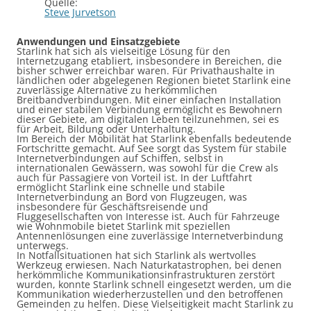
Quelle:
Steve Jurvetson
Anwendungen und Einsatzgebiete
Starlink hat sich als vielseitige Lösung für den
Internetzugang etabliert, insbesondere in Bereichen, die
bisher schwer erreichbar waren. Für Privathaushalte in
ländlichen oder abgelegenen Regionen bietet Starlink eine
zuverlässige Alternative zu herkömmlichen
Breitbandverbindungen. Mit einer einfachen Installation
und einer stabilen Verbindung ermöglicht es Bewohnern
dieser Gebiete, am digitalen Leben teilzunehmen, sei es
für Arbeit, Bildung oder Unterhaltung.
Im Bereich der Mobilität hat Starlink ebenfalls bedeutende
Fortschritte gemacht. Auf See sorgt das System für stabile
Internetverbindungen auf Schiffen, selbst in
internationalen Gewässern, was sowohl für die Crew als
auch für Passagiere von Vorteil ist. In der Luftfahrt
ermöglicht Starlink eine schnelle und stabile
Internetverbindung an Bord von Flugzeugen, was
insbesondere für Geschäftsreisende und
Fluggesellschaften von Interesse ist. Auch für Fahrzeuge
wie Wohnmobile bietet Starlink mit speziellen
Antennenlösungen eine zuverlässige Internetverbindung
unterwegs.
In Notfallsituationen hat sich Starlink als wertvolles
Werkzeug erwiesen. Nach Naturkatastrophen, bei denen
herkömmliche Kommunikationsinfrastrukturen zerstört
wurden, konnte Starlink schnell eingesetzt werden, um die
Kommunikation wiederherzustellen und den betroffenen
Gemeinden zu helfen. Diese Vielseitigkeit macht Starlink zu