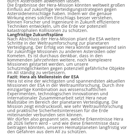
durch Asteroiden abwenden lassen.
Die Ergebnisse der Hera-Mission könnten weltweit großen
Einfluss auf zukünftige Verteidigungsstrategien gegen
Asteroideneinschläge haben. Indem wir die genaue
Wirkung eines solchen Einschlags besser verstehen,
können Forscher und Ingenieure in Zukunft effizientere
Techniken entwickeln, um die Erde vor potenziell
katastrophalen Kollisionen zu schützen.
Langfristige Zukunftspläne
Nach Abschluss der Hera-Mission plant die ESA weitere
Schritte in der Weltraumforschung zur planetaren
Verteidigung. Der Erfolg von Hera könnte wegweisend sein
für zukünftige Missionen zu anderen Asteroiden oder
Kometen. Es ist durchaus denkbar, dass in den
kommenden Jahrzehnten weitere, noch komplexere
Missionen gestartet werden, um unsere
Schutzmöglichkeiten gegen potenziell gefährliche Objekte
im All ständig zu verbessern.
Fazit: Hera als Meilenstein der ESA
Hera ist eine der wichtigsten und spannendsten aktuellen
Missionen der ESA in der Weltraumforschung. Durch ihre
einzigartige Kombination aus wissenschaftlichen
Experimenten, technologischen Innovationen und
internationaler Zusammenarbeit setzt Hera neue
Maßstäbe im Bereich der planetaren Verteidigung. Die
Mission zeigt eindrucksvoll, wie sehr Weltraumforschung
und praktische Sicherheitsinteressen für die Erde
miteinander verbunden sein können.
Wir dürfen also gespannt sein, welche Erkenntnisse Hera
ab 2026 liefern wird – und wie diese Erkenntnisse dazu
beitragen könnten, unseren Heimatplaneten langfristig vor
den Gefahren aus dem All zu schützen.