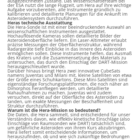
ausgezeichneten Zustand. Das Wissenschaftlerteam bei
der ESA nutzt die lange Flugzeit, um Hera auf ihre wichtige
Aufgabe vorzubereiten, alle Instrumente gründlich zu
kalibrieren und detaillierte Planungen für die Ankunft im
Asteroidensystem durchzuführen.
Heras technische Ausstattung
Die Hera-Sonde ist mit einer beeindruckenden Auswahl an
wissenschaftlichen Instrumenten ausgestattet.
Hochauflösende Kameras sollen detaillierte Bilder der
Asteroidenoberfläche liefern. Ein Laser-Altimeter erlaubt
präzise Messungen der Oberflächenstruktur, während
Radargeräte tiefe Einblicke in das Innere des Asteroiden
ermöglichen sollen. Diese Instrumente helfen, das Ausmaß
des Kraters und die Zusammensetzung des Materials zu
untersuchen, das durch den Einschlag der DART-Mission
herausgeschleudert wurde.
Darüber hinaus bringt Hera zwei innovative CubeSats
namens Juventas und Milani mit, kleine Satelliten von etwa
der Größe eines Schuhkartons. Diese Mini-Satelliten sind
eigenständige Forschungsplattformen, die noch näher an
Dimorphos heranfliegen werden, um detaillierte
Nahaufnahmen zu machen. Juventas wird zudem
versuchen, direkt auf der Oberfläche des Asteroiden zu
landen, um exakte Messungen der Beschaffenheit und
Struktur durchzuführen.
Warum ist die Hera-Mission so bedeutend?
Die Daten, die Hera sammelt, sind entscheidend für unser
Verständnis davon, wie effektiv kinetische Einschläge (also
Einschläge von Raumsonden wie DART) tatsächlich sind,
um gefährliche Asteroiden von ihrem Kurs abzubringen.
Hera liefert somit entscheidende Informationen, um
herauszufinden, ob und wie sich zukünftige Bedrohungen