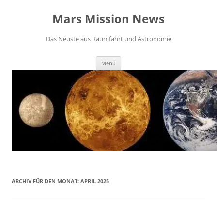
Zum
Inhalt
Mars Mission News
springen
Das Neuste aus Raumfahrt und Astronomie
Menü
ARCHIV FÜR DEN MONAT:
APRIL 2025