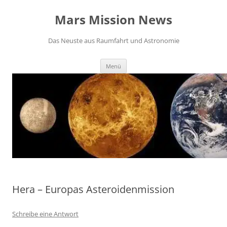
Zum
Inhalt
Mars Mission News
springen
Das Neuste aus Raumfahrt und Astronomie
Menü
Hera – Europas Asteroidenmission
Schreibe eine Antwort