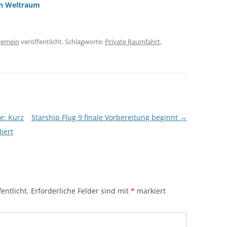
en Weltraum
gemein
veröffentlicht. Schlagworte:
Private Raumfahrt
,
e: Kurz
Starship Flug 9 finale Vorbereitung beginnt
→
iert
entlicht.
Erforderliche Felder sind mit
*
markiert