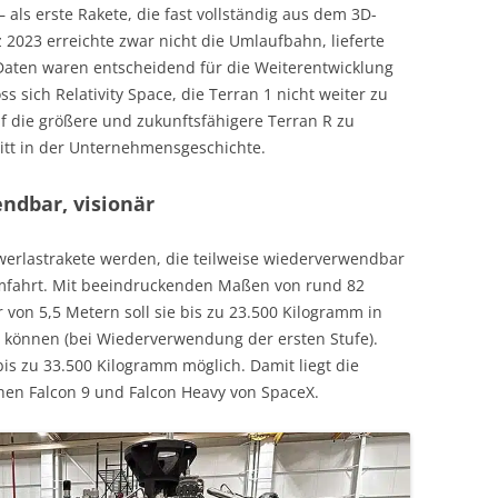
– als erste Rakete, die fast vollständig aus dem 3D-
 2023 erreichte zwar nicht die Umlaufbahn, lieferte
 Daten waren entscheidend für die Weiterentwicklung
s sich Relativity Space, die Terran 1 nicht weiter zu
uf die größere und zukunftsfähigere Terran R zu
itt in der Unternehmensgeschichte.
ndbar, visionär
hwerlastrakete werden, die teilweise wiederverwendbar
aumfahrt. Mit beeindruckenden Maßen von rund 82
on 5,5 Metern soll sie bis zu 23.500 Kilogramm in
 können (bei Wiederverwendung der ersten Stufe).
s zu 33.500 Kilogramm möglich. Damit liegt die
chen Falcon 9 und Falcon Heavy von SpaceX.