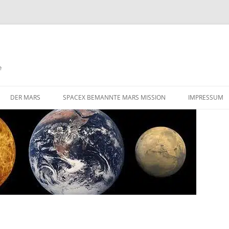
e
DER MARS
SPACEX BEMANNTE MARS MISSION
IMPRESSUM
DIE HERAUSFORDERUNGEN EINER
STARLINK SATELLITEN NETZWERK
BEMANNTEN MARS MISSION
FLÜGE ZUM MARS
GIBT ES AKTIVE VULKANISMUS
AUF DEM MARS
VALLES MARINERIS