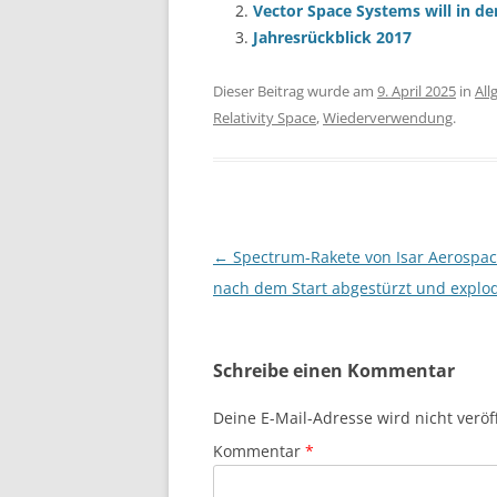
Vector Space Systems will in d
Jahresrückblick 2017
Dieser Beitrag wurde am
9. April 2025
in
All
Relativity Space
,
Wiederverwendung
.
Beitragsnavigation
←
Spectrum-Rakete von Isar Aerospac
nach dem Start abgestürzt und explod
Schreibe einen Kommentar
Deine E-Mail-Adresse wird nicht veröff
Kommentar
*