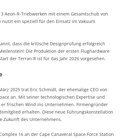
n 13 Aeon-R-Triebwerken mit einem Gesamtschub von
 nutzt ein speziell für den Einsatz im Vakuum
annt, dass die kritische Designprüfung erfolgreich
Meilenstein! Die Produktion der ersten Flughardware
Start der Terran R ist für das Jahr 2026 vorgesehen.
e
ärz 2025 trat Eric Schmidt, der ehemalige CEO von
Space an. Mit seiner technologischen Expertise und
ngt er frischen Wind ins Unternehmen. Firmengründer
dsmitglied erhalten. Diese neue Führungskonstellation
die Zukunft des Unternehmens.
 Complex 16 an der Cape Canaveral Space Force Station