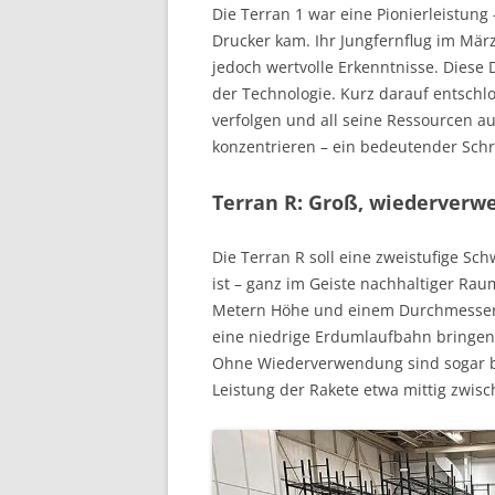
Die Terran 1 war eine Pionierleistung 
Drucker kam. Ihr Jungfernflug im März
jedoch wertvolle Erkenntnisse. Diese
der Technologie. Kurz darauf entschlos
verfolgen und all seine Ressourcen a
konzentrieren – ein bedeutender Schr
Terran R: Groß, wiederverwe
Die Terran R soll eine zweistufige Sc
ist – ganz im Geiste nachhaltiger R
Metern Höhe und einem Durchmesser v
eine niedrige Erdumlaufbahn bringen
Ohne Wiederverwendung sind sogar bi
Leistung der Rakete etwa mittig zwis