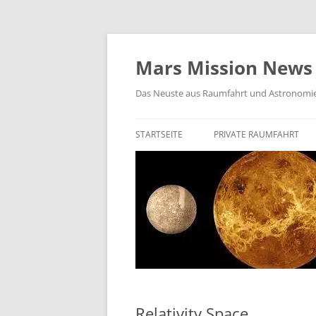
Zum
Inhalt
springen
Mars Mission News
Das Neuste aus Raumfahrt und Astronomi
STARTSEITE
PRIVATE RAUMFAHRT
SPACEX
BIEGELOW AEROSPACE
ROCKET LAB
VIRGIN GALACTIC
VAST SPACE
Relativity Space
ISAR AEROSPACE