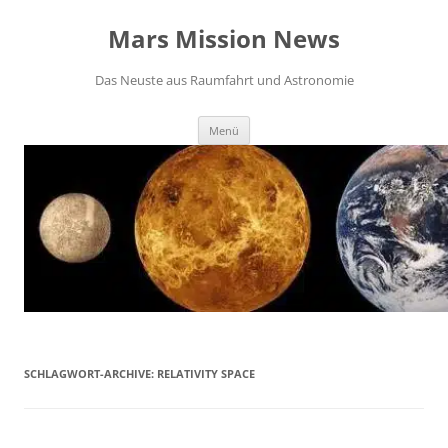
Zum
Inhalt
Mars Mission News
springen
Das Neuste aus Raumfahrt und Astronomie
Menü
SCHLAGWORT-ARCHIVE:
RELATIVITY SPACE