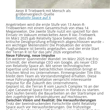
Aeon R Triebwerk mit Mensch als
größenvergleich Quelle
Relativity Space auf X
Angetrieben wird die erste Stufe von 13 Aeon-R-
Triebwerken mit einem Gesamtschub von etwa 14
Meganewton. Die zweite Stufe nutzt ein speziell für den
Einsatz im Vakuum entwickeltes Aeon R Vac-Triebwerk.
Im März 2025 gab Relativity Space bekannt, dass die
kritische Designprüfung erfolgreich abgeschlossen wurde –
ein wichtiger Meilenstein! Die Produktion der ersten
Flughardware ist bereits angelaufen, und der erste Start
der Terran R ist für das Jahr 2026 vorgesehen.
Neue Führung, neue Impulse
Ein weiterer spannender Wandel: Im März 2025 trat Eric
Schmidt, der ehemalige CEO von Google, als neuer CEO
von Relativity Space an. Mit seiner technologischen
Expertise und einer beträchtlichen Investition bringt er
frischen Wind ins Unternehmen. Firmengründer Tim Ellis
bleibt dem Team als Vorstandsmitglied erhalten. Diese
neue Führungskonstellation verspricht interessante
Impulse für die Zukunft des Unternehmens.
Geplant ist, die Terran R vom Launch Complex 16 an der
Cape Canaveral Space Force Station in Florida zu starten.
Dort laufen bereits die Bauarbeiten an der Startrampe und
den zugehörigen Infrastrukturen auf Hochtouren.
Zwischen Vision und Realität: Die Herausforderungen
Trotz der beeindruckenden Fortschritte steht Relativity
Space auch vor Herausforderungen. Die frühzeitige