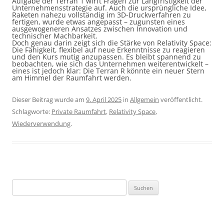
Aufgabe der Terran 1 wirft Fragen zur Langfristigkeit der
Unternehmensstrategie auf. Auch die ursprüngliche Idee,
Raketen nahezu vollständig im 3D-Druckverfahren zu
fertigen, wurde etwas angepasst – zugunsten eines
ausgewogeneren Ansatzes zwischen Innovation und
technischer Machbarkeit.
Doch genau darin zeigt sich die Stärke von Relativity Space:
Die Fähigkeit, flexibel auf neue Erkenntnisse zu reagieren
und den Kurs mutig anzupassen. Es bleibt spannend zu
beobachten, wie sich das Unternehmen weiterentwickelt –
eines ist jedoch klar: Die Terran R könnte ein neuer Stern
am Himmel der Raumfahrt werden.
Dieser Beitrag wurde am
9. April 2025
in
Allgemein
veröffentlicht.
Schlagworte:
Private Raumfahrt
,
Relativity Space
,
Wiederverwendung
.
Suchen
nach: