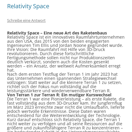
Relativity Space
Schreibe eine Antwort
Relativity Space – Eine neue
Art
des Raketenbaus
Relativity Space ist ein innovatives Raumfahrtunternehmen
aus den USA, das 2015 von den beiden engagierten
Ingenieuren Tim Ellis und Jordan Noone gegründet wurde.
Ihre Vision: Die Raumfahrt mit Hilfe von 3D-Druck
revolutionieren. Durch diese fortschrittliche
Fertigungsmethode sollen nicht nur Produktionszeiten
deutlich verkürzt, sondern auch die Kosten gesenkt
werden – ein Ansatz, der weltweit Aufmerksamkeit erregt
hat.
Nach dem ersten Testflug der Terran 1 im Jahr 2023 hat
das Unternehmen einen spannenden Strategiewechsel
vollzogen: Statt weiter auf die kleinere Terran 1 zu setzen,
richtet sich der Fokus nun vollständig auf die
leistungsstärkere und wiederverwendbare Terran R.
Von Terran 1 zur Terran R: Ein mutiger Kurswechsel
Die Terran 1 war eine Pionierleistung – als erste Rakete, die
fast vollständig aus dem 3D-Drucker kam. Ihr Jungfernflug
im März 2023 erreichte zwar nicht die Umlaufbahn, lieferte
jedoch wertvolle Erkenntnisse. Diese Daten waren
entscheidend für die Weiterentwicklung der Technologie.
Kurz darauf entschloss sich Relativity Space, die Terran 1
nicht weiter zu verfolgen und all seine Ressourcen auf die
größere und zukunftsfähigere Terran R zu konzentrieren –
ein bedeutender Schritt in der Unternehmensgeschichte.