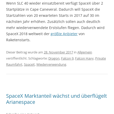
Wenn SLC 40 wieder einsatzbereit verfügt SpaceX über 2
Startplätze in Cape Caneveral. Dadurch will SpaceX die
Startzahlen von 20 erwarteten Starts in 2017 auf 30 im
nächsten Jahr erhöhen. Zusätzlich sollen auch deutlich
mehr wiederverwendete Erststufen fliegen. Dadurch wird
SpaceX 2018 weltweit der
größte Anbieter
von
Raketenstarts.
Dieser Beitrag wurde am
28. November 2017
in
Allgemein
veröffentlicht. Schlagworte:
Dragon
,
Falcon 9
,
Falcon Havy
,
Private
Raumfahrt
,
SpaceX
,
Wiederverwendung
.
SpaceX Marktanteil wächst und überflügelt
Arianespace