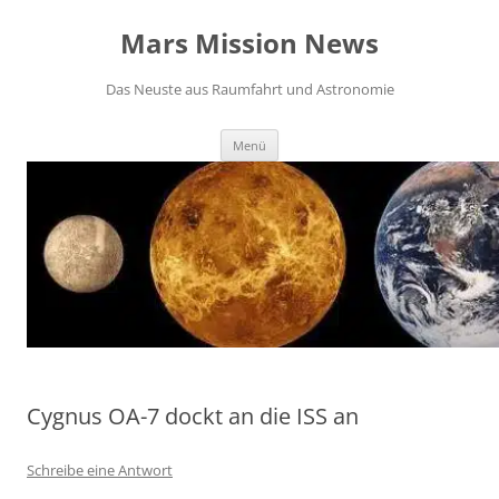
Zum
Inhalt
Mars Mission News
springen
Das Neuste aus Raumfahrt und Astronomie
Menü
Cygnus OA-7 dockt an die ISS an
Schreibe eine Antwort