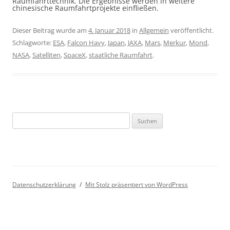
Raumfahrttechnik. Die Ergebnisse werden in weitere
chinesische Raumfahrtprojekte einfließen.
Dieser Beitrag wurde am
4. Januar 2018
in
Allgemein
veröffentlicht.
Schlagworte:
ESA
,
Falcon Havy
,
Japan
,
JAXA
,
Mars
,
Merkur
,
Mond
,
NASA
,
Satelliten
,
SpaceX
,
staatliche Raumfahrt
.
Suchen
nach:
Datenschutzerklärung
Mit Stolz präsentiert von WordPress