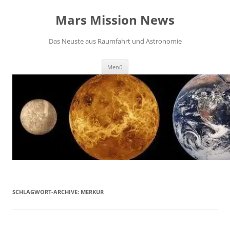
Zum
Inhalt
Mars Mission News
springen
Das Neuste aus Raumfahrt und Astronomie
Menü
SCHLAGWORT-ARCHIVE:
MERKUR