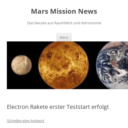
Zum
Inhalt
Mars Mission News
springen
Das Neuste aus Raumfahrt und Astronomie
Menü
Electron Rakete erster Teststart erfolgt
Schreibe eine Antwort