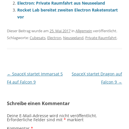
Electron: Private Raumfahrt aus Neuseeland
Rocket Lab bereitet zweiten Electron Raketenstart
vor
Dieser Beitrag wurde am
25. Mai 2017
in
Allgemein
veröffentlicht.
Schlagworte:
Cubesats
,
Electron
,
Neuseeland
,
Private Raumfahrt
.
Beitragsnavigation
←
SpaceX startet Immarsat 5
SpaceX startet Dragon auf
F4 auf Falcon 9
Falcon 9
→
Schreibe einen Kommentar
Deine E-Mail-Adresse wird nicht veröffentlicht.
Erforderliche Felder sind mit
*
markiert
Kommentar
*