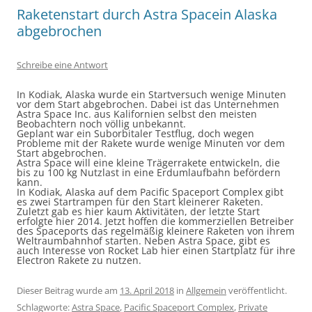
Raketenstart durch Astra Spacein Alaska
abgebrochen
Schreibe eine Antwort
In Kodiak, Alaska wurde ein Startversuch wenige Minuten
vor dem Start abgebrochen. Dabei ist das Unternehmen
Astra Space Inc. aus Kalifornien selbst den meisten
Beobachtern noch völlig unbekannt.
Geplant war ein Suborbitaler Testflug, doch wegen
Probleme mit der Rakete wurde wenige Minuten vor dem
Start abgebrochen.
Astra Space will eine kleine Trägerrakete entwickeln, die
bis zu 100 kg Nutzlast in eine Erdumlaufbahn befördern
kann.
In Kodiak, Alaska auf dem Pacific Spaceport Complex gibt
es zwei Startrampen für den Start kleinerer Raketen.
Zuletzt gab es hier kaum Aktivitäten, der letzte Start
erfolgte hier 2014. Jetzt hoffen die kommerziellen Betreiber
des Spaceports das regelmäßig kleinere Raketen von ihrem
Weltraumbahnhof starten. Neben Astra Space, gibt es
auch Interesse von Rocket Lab hier einen Startplatz für ihre
Electron Rakete zu nutzen.
Dieser Beitrag wurde am
13. April 2018
in
Allgemein
veröffentlicht.
Schlagworte:
Astra Space
,
Pacific Spaceport Complex
,
Private