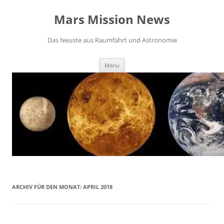
Zum
Inhalt
Mars Mission News
springen
Das Neuste aus Raumfahrt und Astronomie
Menü
ARCHIV FÜR DEN MONAT:
APRIL 2018